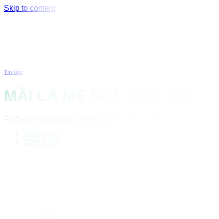
Skip to content
Tin tức
MÃI LÀ MẸ BỈM XINH ĐẸP
Posted on
06/05/2021
10/05/2021
by
Bảo Linh
Trang chủ
XOA BÓP
-22%