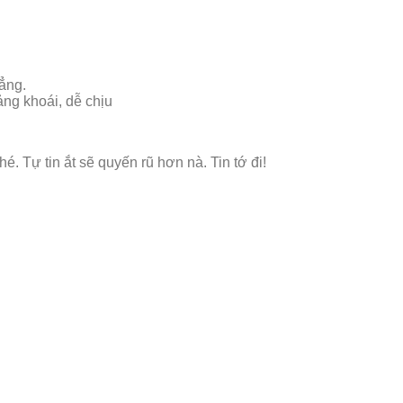
ẳng.
ảng khoái, dễ chịu
é. Tự tin ắt sẽ quyến rũ hơn nà. Tin tớ đi!