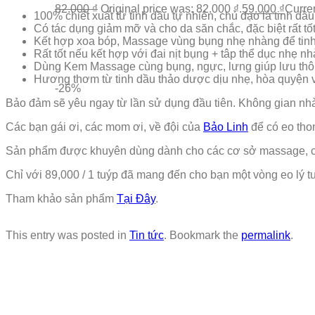
82.000
₫
Original price was: 82.000 ₫.
59.000
₫
Curren
100% chiết xuất từ tinh dầu tự nhiên, chủ đạo là tinh dầ
Có tác dụng giảm mỡ và cho da săn chắc, đặc biệt rất tố
Kết hợp xoa bóp, Massage vùng bụng nhẹ nhàng để tinh 
Rất tốt nếu kết hợp với đai nịt bụng + tâp thể dục nhẹ nh
Dùng Kem Massage cùng bụng, ngực, lưng giúp lưu thông
Hương thơm từ tinh dầu thảo dược dịu nhẹ, hòa quyện vớ
-26%
Bảo đảm sẽ yêu ngay từ lần sử dụng đầu tiên. Không gian nhà
Các bạn gái ơi, các mom ơi, về đội của
Bảo Linh
để có eo thon
Sản phẩm được khuyên dùng dành cho các cơ sở massage, c
Chỉ với 89,000 / 1 tuýp đã mang đến cho bạn một vòng eo lý t
Tham khảo sản phẩm
Tại Đây
.
This entry was posted in
Tin tức
. Bookmark the
permalink
.