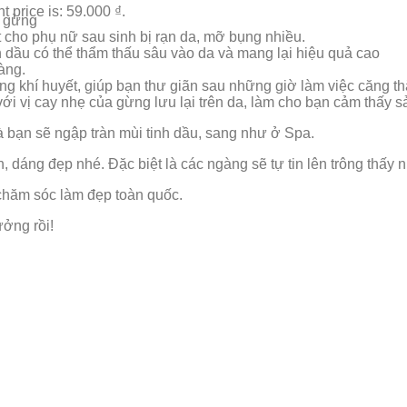
t price is: 59.000 ₫.
u gừng
t cho phụ nữ sau sinh bị rạn da, mỡ bụng nhiều.
dầu có thể thẩm thấu sâu vào da và mang lại hiệu quả cao
àng.
 khí huyết, giúp bạn thư giãn sau những giờ làm việc căng th
i vị cay nhẹ của gừng lưu lại trên da, làm cho bạn cảm thấy s
 bạn sẽ ngập tràn mùi tinh dầu, sang như ở Spa.
, dáng đẹp nhé. Đặc biệt là các ngàng sẽ tự tin lên trông thấy nh
hăm sóc làm đẹp toàn quốc.
ưởng rồi!