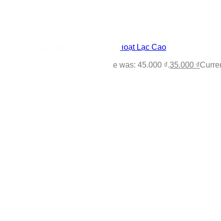
Cao xoa bóp Bạch Hổ Hoạt Lạc Cao
45.000
₫
Original price was: 45.000 ₫.
35.000
₫
Curren
-28%
MỚI