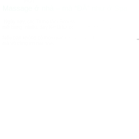
HOT
Massage ở nhà – mà “ĐÃ” như ở Spa
Ngày nay, các Trung tâm Fitness mọc lên như nấm khắp nơi. 
mỡ bụng nhiều, dày lên là lỗi do chị em mình đấy nhé! Vậy l
Nếu bạn không có thời gian cho việc tập thể dục, hoặc đi Spa
mà vô cùng lợi hại nha.