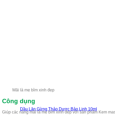
Mãi là mẹ bỉm xinh đẹp
Công dụng
Dầu Lăn Gừng Thảo Dược Bảo Linh 10ml
Giúp các nàng mãi là mẹ bỉm xinh đẹp với sản phẩm Kem mas