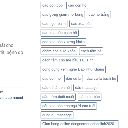
cao con cọp
cao con hổ
cao gừng giảm mỡ bụng
cao hổ trắng
cao tiger balm
cao xoa bóp
cao xoa bóp bạch hổ
cao xoa bóp xương khớp
hất cho
chăm sóc sức khỏe
cách tắm bé
yết, bệnh do
cách tắm cho mẹ bầu sau sinh
công dụng kêm nghệ Bảo Phu Khang
dầu con hổ
dầu cù là
dầu cù là bạch hổ
dầu cù là con hổ
dầu massage
bé
dầu tràm đuổi muỗi
dầu xoa bóp
ve a comment
dầu xoa bóp cho người cao tuổi
dụng cụ massage
Gian hàng online dongnamduocbaolinh2020