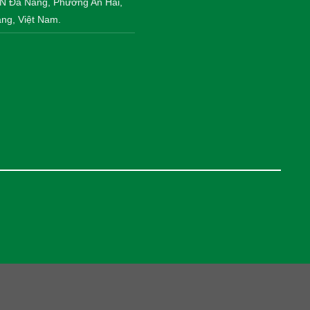
CN Đà Nẵng, Phường An Hải,
ng, Việt Nam.