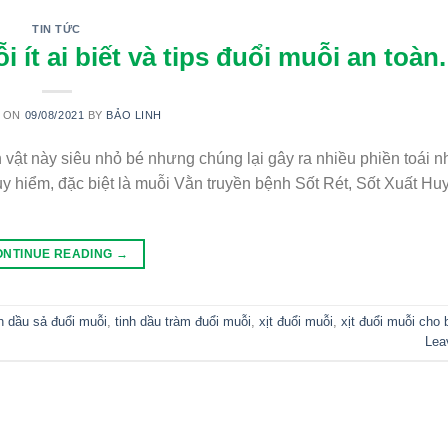
TIN TỨC
 ít ai biết và tips đuổi muỗi an toàn.
D ON
09/08/2021
BY
BẢO LINH
h vật này siêu nhỏ bé nhưng chúng lại gây ra nhiều phiền toái n
uy hiểm, đặc biệt là muỗi Vằn truyền bệnh Sốt Rét, Sốt Xuất Hu
ONTINUE READING
→
nh dầu sả đuổi muỗi
,
tinh dầu tràm đuổi muỗi
,
xịt đuổi muỗi
,
xịt đuổi muỗi cho 
Lea