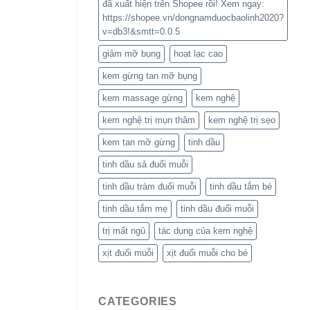
đã xuất hiện trên Shopee rồi! Xem ngay:
https://shopee.vn/dongnamduocbaolinh2020?
v=db3!&smtt=0.0.5
giảm mỡ bụng
hoạt lạc cao
kem gừng tan mỡ bụng
kem massage gừng
kem nghệ
kem nghệ trị mụn thâm
kem nghệ trị sẹo
kem tan mỡ gừng
tinh dầu
tinh dầu sả đuổi muỗi
tinh dầu tràm đuổi muỗi
tinh dầu tắm bé
tinh dầu tắm mẹ
tinh dầu đuổi muỗi
trị mất ngủ
tác dụng của kem nghệ
xịt đuổi muỗi
xịt đuổi muỗi cho bé
CATEGORIES