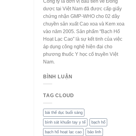
Công ty là đơn vị đầu tiên về Đông
dược tại Việt Nam đã được cấp giấy
chứng nhận GMP-WHO cho 02 dây
chuyền sản xuất Cao xoa và Kem xoa
vào năm 2005. Sản phẩm “Bạch Hổ
Hoạt Lạc Cao” là sự kết tinh của việc
áp dụng công nghệ hiện đại cho
phương thuốc Y học cổ truyền Việt
Nam.
BÌNH LUẬN
TAG CLOUD
bài thể dục buổi sáng
bình sát khuẩn tay y tế
bạch hổ
bạch hổ hoạt lạc cao
bảo linh