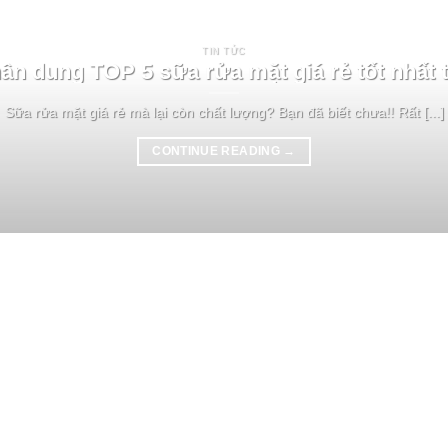
TIN TỨC
hân dung TOP 5 sữa rửa mặt giá rẻ tốt nhất 
Sữa rửa mặt giá rẻ mà lại còn chất lượng? Bạn đã biết chưa!! Rất [...]
CONTINUE READING
→