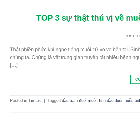
TOP 3 sự thật thú vị về muỗi
POSTE
Thật phiền phức khi nghe tiếng muỗi cứ vo ve bên tai. Sin
chúng ta. Chúng là vật trung gian truyền rất nhiều bệnh ng
[…]
C
Posted in
Tin tức
|
Tagged
dầu tràm đuổi muỗi
,
tinh dầu đuổi muỗi
,
ti