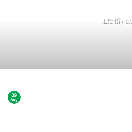
Lật tẩy c
09
Aug