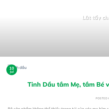
Lật tẩy ch
10
Jul
Tinh Dầu tắm Mẹ, tắm Bé và
POSTED
Bộ sản phẩm không thể thiếu trong túi của các mẹ bỉm s