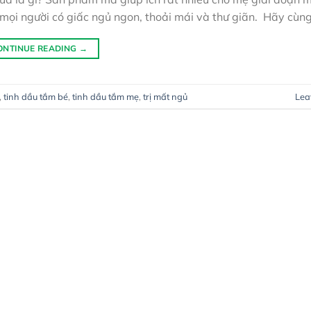
 mọi người có giấc ngủ ngon, thoải mái và thư giãn. Hãy cùn
ONTINUE READING
→
,
tinh dầu tắm bé
,
tinh dầu tắm mẹ
,
trị mất ngủ
Lea