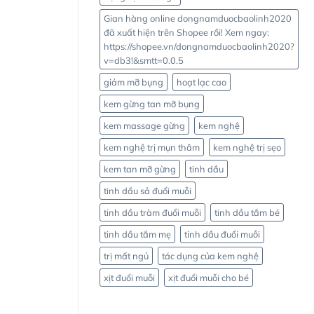
Gian hàng online dongnamduocbaolinh2020
đã xuất hiện trên Shopee rồi! Xem ngay:
https://shopee.vn/dongnamduocbaolinh2020?
v=db3!&smtt=0.0.5
giảm mỡ bụng
hoạt lạc cao
kem gừng tan mỡ bụng
kem massage gừng
kem nghệ
kem nghệ trị mụn thâm
kem nghệ trị sẹo
kem tan mỡ gừng
tinh dầu
tinh dầu sả đuổi muỗi
tinh dầu tràm đuổi muỗi
tinh dầu tắm bé
tinh dầu tắm mẹ
tinh dầu đuổi muỗi
trị mất ngủ
tác dụng của kem nghệ
xịt đuổi muỗi
xịt đuổi muỗi cho bé