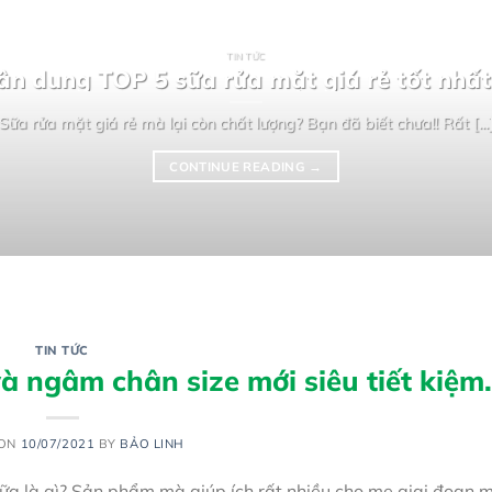
TIN TỨC
ân dung TOP 5 sữa rửa mặt giá rẻ tốt nhất
Sữa rửa mặt giá rẻ mà lại còn chất lượng? Bạn đã biết chưa!! Rất [...
CONTINUE READING
→
TIN TỨC
 ngâm chân size mới siêu tiết kiệm.
 ON
10/07/2021
BY
BẢO LINH
ữa là gì? Sản phẩm mà giúp ích rất nhiều cho mẹ giai đoạn 