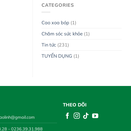
CATEGORIES
Cao xoa bóp
(1)
Chăm sóc sức khỏe
(1)
Tin tức
(231)
TUYỂN DỤNG
(1)
THEO DÕI
aolinh@gmail.com
.28 - 0236.39.31.988