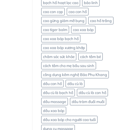
bạch hổ hoạt lạc cao
bảo linh
cao con cọp
cao con hổ
cao gừng giảm mỡ bụng
cao hổ trắng
cao tiger balm
cao xoa bóp
cao xoa bóp bạch hổ
cao xoa bóp xương khớp
chăm sóc sức khỏe
cách tắm bé
cách tắm cho mẹ bầu sau sinh
công dụng kêm nghệ Bảo Phu Khang
dầu con hổ
dầu cù là
dầu cù là bạch hổ
dầu cù là con hổ
dầu massage
dầu tràm đuổi muỗi
dầu xoa bóp
dầu xoa bóp cho người cao tuổi
dụng cụ massage