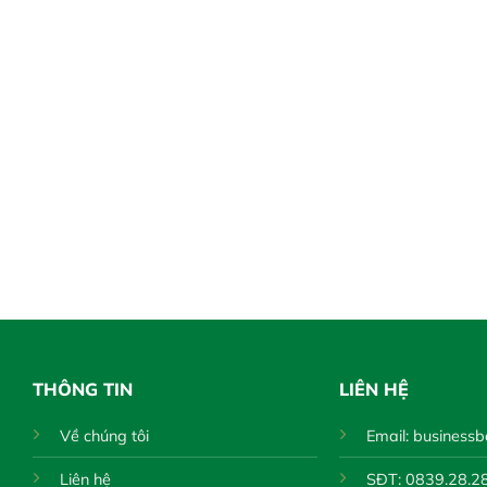
THÔNG TIN
LIÊN HỆ
Về chúng tôi
Email:
businessb
Liên hệ
SĐT: 0839.28.28