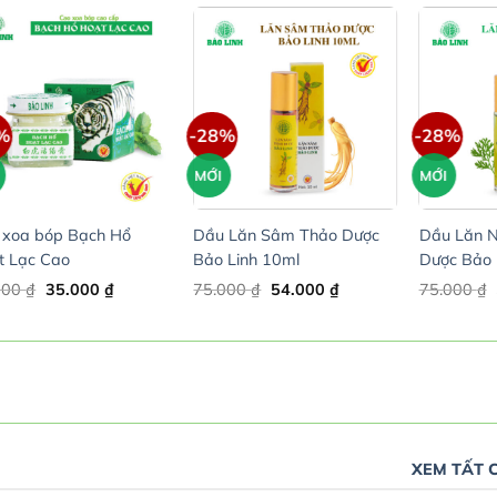
%
-28%
-28%
MỚI
MỚI
 xoa bóp Bạch Hổ
Dầu Lăn Sâm Thảo Dược
Dầu Lăn N
t Lạc Cao
Bảo Linh 10ml
Dược Bảo 
Original
Current
Original
Current
000
₫
35.000
₫
75.000
₫
54.000
₫
75.000
₫
price
price
price
price
was:
is:
was:
is:
45.000 ₫.
35.000 ₫.
75.000 ₫.
54.000 ₫.
XEM TẤT 