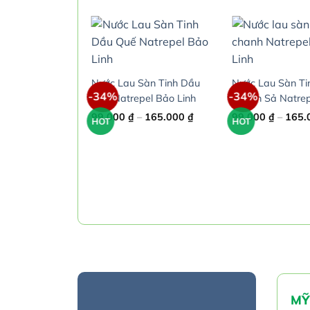
Nước Lau Sàn Tinh Dầu
Nước Lau Sàn Ti
-34%
-34%
Quế Natrepel Bảo Linh
Chanh Sả Natrep
Linh
Price
99.000
₫
–
165.000
₫
99.000
₫
–
165.
HOT
HOT
range:
99.000 ₫
through
165.000 ₫
uổi Muỗi và Côn
@way 60ml và
Price
–
45.000
₫
range:
32.000 ₫
through
45.000 ₫
MỸ