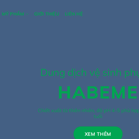
MỸ PHẨM
GIỚI THIỆU
LIÊN HỆ
Dung dịch thảo dược
ngâm chân
BẢO LINH
Giúp khử mùi hôi chân