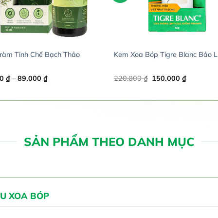
ràm Tinh Chế Bạch Thảo
Kem Xoa Bóp Tigre Blanc Bảo L
Price
Original
Current
00
₫
–
89.000
₫
220.000
₫
150.000
₫
range:
price
price
59.000 ₫
was:
is:
through
220.000 ₫.
150.000 ₫
89.000 ₫
SẢN PHẨM THEO DANH MỤC
U XOA BÓP