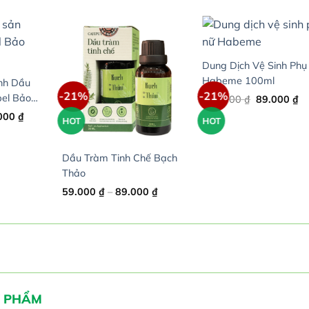
Dung Dịch Vệ Sinh Phụ
Habeme 100ml
nh Dầu
-21%
-21%
el Bảo
Original
Cu
112.000
₫
89.000
₫
price
pr
Price
000
₫
was:
is:
HOT
HOT
range:
112.000 ₫.
89
99.000 ₫
through
165.000 ₫
Dầu Tràm Tinh Chế Bạch
Thảo
Price
59.000
₫
–
89.000
₫
range:
59.000 ₫
through
89.000 ₫
 PHẨM