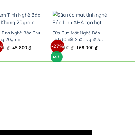
 Tinh Nghệ Bảo Phu
Sữa Rửa Mặt Nghệ Bảo
ng 20gram
Linh (Chiết Xuất Nghệ &
%
-27%
BHA) – Dạng tạo bọt –
Original
Current
Original
Current
000
₫
45.800
₫
230.000
₫
168.000
₫
price
price
price
price
Chai 110ml
was:
is:
was:
is:
MỚI
62.000 ₫.
45.800 ₫.
230.000 ₫.
168.000 ₫.