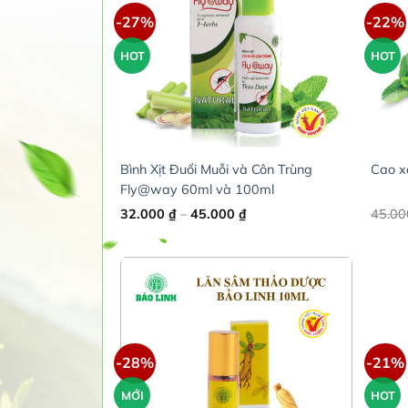
-27%
-22%
HOT
HOT
Bình Xịt Đuổi Muỗi và Côn Trùng
Cao x
Fly@way 60ml và 100ml
Price
32.000
₫
–
45.000
₫
45.0
range:
32.000 ₫
through
45.000 ₫
-28%
-21%
MỚI
HOT