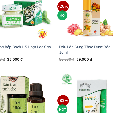
-28%
MỚI
oa bóp Bạch Hổ Hoạt Lạc Cao
Dầu Lăn Gừng Thảo Dược Bảo L
10ml
Original
Current
Original
Current
00
₫
35.000
₫
82.000
₫
59.000
₫
price
price
price
price
was:
is:
was:
is:
45.000 ₫.
35.000 ₫.
82.000 ₫.
59.000 ₫.
-32%
HOT