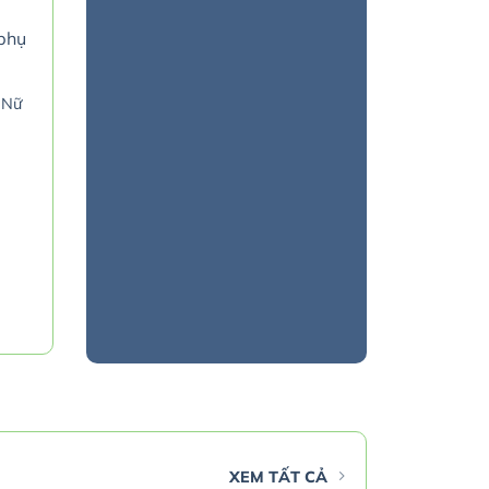
 Nữ
rrent
ice
.000 ₫.
XEM TẤT CẢ