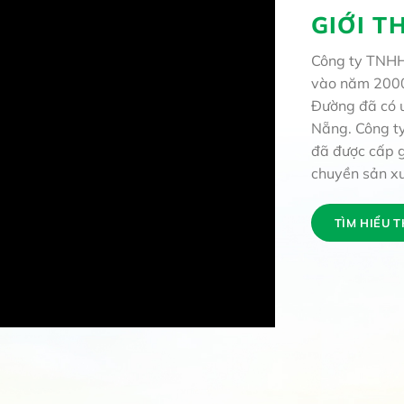
GIỚI T
Công ty TNHH
vào năm 2000,
Đường đã có u
Nẵng. Công ty
đã được cấp 
chuyền sản x
TÌM HIỂU 