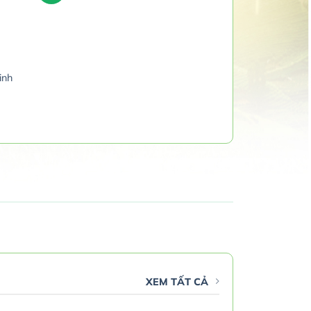
inh
.
XEM TẤT CẢ