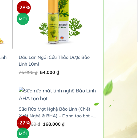
-28%
MỚI
inh
Dầu Lăn Ngải Cứu Thảo Dược Bảo
Linh 10ml
Original
Current
75.000
₫
54.000
₫
price
price
was:
is:
75.000 ₫.
54.000 ₫.
Sữa Rửa Mặt Nghệ Bảo Linh (Chiết
Xuất Nghệ & BHA) – Dạng tạo bọt –
-27%
Chai 110ml
Original
Current
230.000
₫
168.000
₫
price
price
was:
is:
MỚI
230.000 ₫.
168.000 ₫.