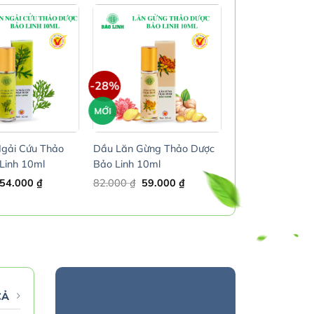
-28%
MỚI
gải Cứu Thảo
Dầu Lăn Gừng Thảo Dược
Linh 10ml
Bảo Linh 10ml
Original
Current
Original
Current
54.000
₫
82.000
₫
59.000
₫
price
price
price
price
was:
is:
was:
is:
75.000 ₫.
54.000 ₫.
82.000 ₫.
59.000 ₫.
CẢ