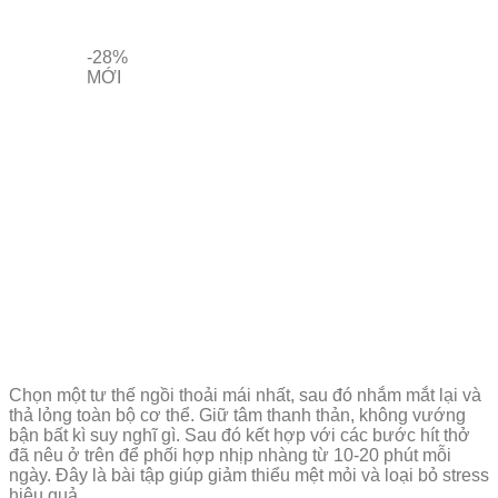
-28%
MỚI
Chọn một tư thế ngồi thoải mái nhất, sau đó nhắm mắt lại và
thả lỏng toàn bộ cơ thể. Giữ tâm thanh thản, không vướng
bận bất kì suy nghĩ gì. Sau đó kết hợp với các bước hít thở
đã nêu ở trên để phối hợp nhịp nhàng từ 10-20 phút mỗi
ngày. Đây là bài tập giúp giảm thiểu mệt mỏi và loại bỏ stress
hiệu quả.