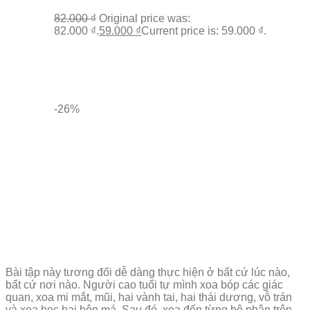
82.000
₫
Original price was:
82.000 ₫.
59.000
₫
Current price is: 59.000 ₫.
-26%
Bài tập này tương đối dễ dàng thực hiện ở bất cứ lúc nào,
bất cứ nơi nào. Người cao tuổi tự mình xoa bóp các giác
quan, xoa mi mắt, mũi, hai vành tai, hai thái dương, vỗ trán
và xoa học hai bên má. Sau đó, xoa đến từng bộ phận trên