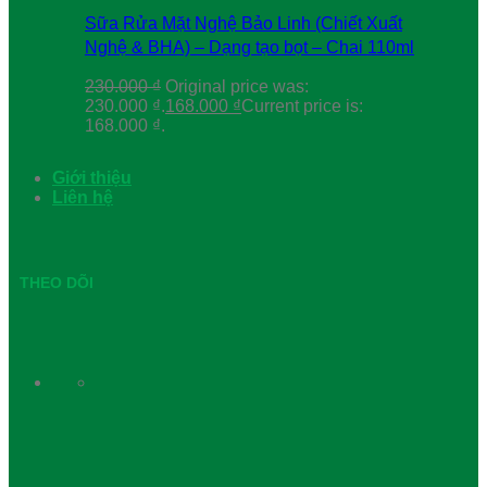
Sữa Rửa Mặt Nghệ Bảo Linh (Chiết Xuất
Nghệ & BHA) – Dạng tạo bọt – Chai 110ml
230.000
₫
Original price was:
230.000 ₫.
168.000
₫
Current price is:
168.000 ₫.
Giới thiệu
Liên hệ
THEO DÕI