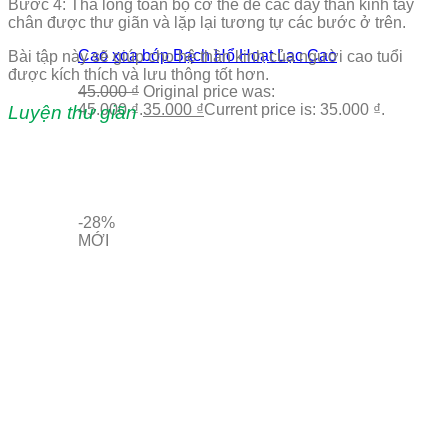
Bước 4: Thả lỏng toàn bộ cơ thể để các dây thần kinh tay
chân được thư giãn và lặp lại tương tự các bước ở trên.
Cao xoa bóp Bạch Hổ Hoạt Lạc Cao
Bài tập này sẽ giúp cho hệ thần kinh của người cao tuổi
được kích thích và lưu thông tốt hơn.
45.000
₫
Original price was:
45.000 ₫.
35.000
₫
Current price is: 35.000 ₫.
Luyện thư giãn
-28%
MỚI