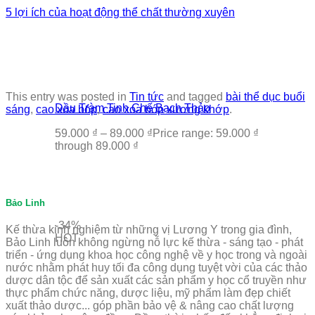
5 lợi ích của hoạt động thể chất thường xuyên
This entry was posted in
Tin tức
and tagged
bài thể dục buổi
Dầu Tràm Tinh Chế Bạch Thảo
sáng
,
cao xoa bóp
,
cao xoa bóp xương khớp
.
59.000
₫
–
89.000
₫
Price range: 59.000 ₫
through 89.000 ₫
Bảo Linh
-34%
Kế thừa kinh nghiệm từ những vị Lương Y trong gia đình,
HOT
Bảo Linh luôn không ngừng nỗ lực kế thừa - sáng tạo - phát
triển - ứng dụng khoa học công nghệ về y học trong và ngoài
nước nhằm phát huy tối đa công dụng tuyệt vời của các thảo
dược dân tộc để sản xuất các sản phẩm y học cổ truyền như
thực phẩm chức năng, dược liệu, mỹ phẩm làm đẹp chiết
xuất thảo dược... góp phần bảo vệ & nâng cao chất lượng