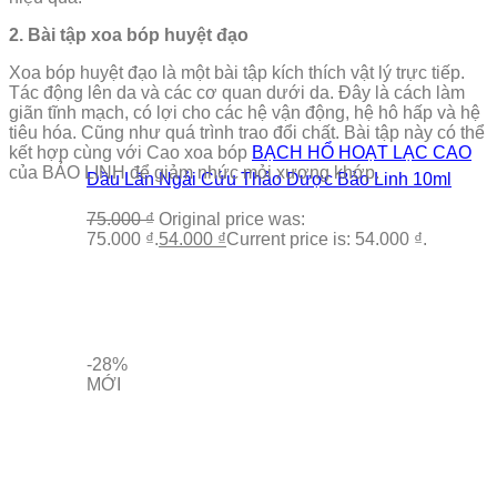
2. Bài tập xoa bóp huyệt đạo
Xoa bóp huyệt đạo là một bài tập kích thích vật lý trực tiếp.
Tác động lên da và các cơ quan dưới da. Đây là cách làm
giãn tĩnh mạch, có lợi cho các hệ vận động, hệ hô hấp và hệ
tiêu hóa. Cũng như quá trình trao đổi chất. Bài tập này có thể
kết hợp cùng với Cao xoa bóp
BẠCH HỔ HOẠT LẠC CAO
của BẢO LINH để giảm nhức mỏi xương khớp.
Dầu Lăn Ngải Cứu Thảo Dược Bảo Linh 10ml
75.000
₫
Original price was:
75.000 ₫.
54.000
₫
Current price is: 54.000 ₫.
-28%
MỚI