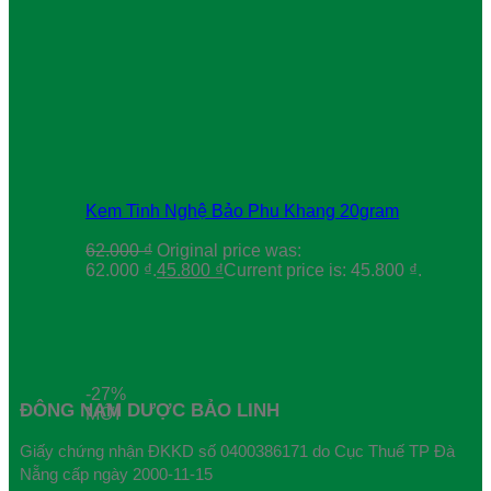
Kem Tinh Nghệ Bảo Phu Khang 20gram
62.000
₫
Original price was:
62.000 ₫.
45.800
₫
Current price is: 45.800 ₫.
-27%
ĐÔNG NAM DƯỢC BẢO LINH
MỚI
Giấy chứng nhận ĐKKD số 0400386171 do Cục Thuế TP Đà
Nẵng cấp ngày 2000-11-15