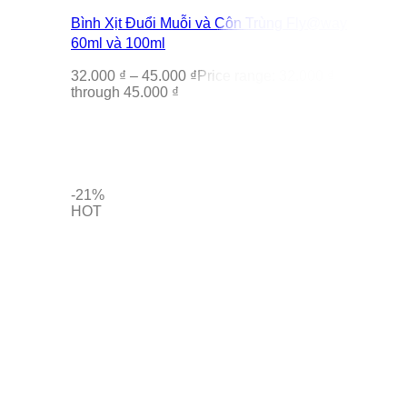
Bình Xịt Đuổi Muỗi và Côn Trùng Fly@way
60ml và 100ml
32.000
₫
–
45.000
₫
Price range: 32.000 ₫
through 45.000 ₫
-21%
HOT