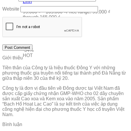
Linh
Website
99.000
₫
–
165.000
₫
Price range: 99.000 ₫
through 165.000 ₫
-34%
HOT
Giới thiệu
Tiền thân của Công ty là hiệu thuốc Đông Y với những
phương thuốc gia truyền nổi tiếng tại thành phố Đà Nẵng từ
giữa thập niên 30 của thế kỷ 20.
Công ty là đơn vị đầu tiên về Đông dược tại Việt Nam đã
được cấp giấy chứng nhận GMP-WHO cho 02 dây chuyền
sản xuất Cao xoa và Kem xoa vào năm 2005. Sản phẩm
“Bạch Hổ Hoạt Lạc Cao” là sự kết tinh của việc áp dụng
công nghệ hiện đại cho phương thuốc Y học cổ truyền Việt
Nam.
Bình luận