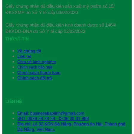
Giấy chứng nhận đủ điều kiện sản xuất mỹ phẩm số 15/
ĐKSXMP do Sở Y tế cấp 03/02/2020
Giấy chứng nhận đủ điều kiện kinh doanh dược số 1464/
ĐKKDD-ĐNA do Sở Y tế cấp 02/03/2023
THÔNG TIN
Về chúng tôi
Liên hệ
Chia sẻ kinh nghiệm
Chính sách bảo mật
Chính sách thanh toán
Chính sách đổi trả
LIÊN HỆ
Email:
businessbaolinh@gmail.com
SĐT: 0839.28.28.28 - 0236.39.31.988
Địa chỉ: Lô 32 KCN Đà Nẵng, Phường An Hải, Thành phố
Đà Nẵng, Việt Nam.