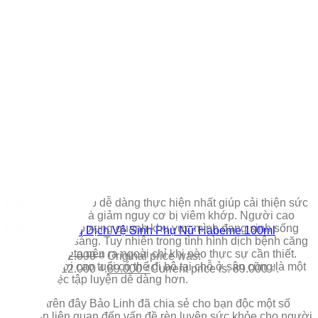
Đây là một bài tập dễ dàng thực hiện nhất giúp cải thiện sức
khỏe tìm mạnh và giảm nguy cơ bị viêm khớp. Người cao
tuổi có thể đi bộ xung quanh khu vực mình đang sinh sống
Dung Dịch Vệ Sinh Phụ Nữ Habeme 100ml
vào mỗi buổi sáng. Tuy nhiên trong tình hình dịch bệnh căng
thẳng, chúng ta nên ra ngoài chỉ khi nào thực sự cần thiết.
112.000
₫
Original price was:
Do đó, người cao tuổi có thể đi bộ tại chỗ ở sân cũng là một
112.000 ₫.
89.000
₫
Current price is: 89.000 ₫.
cách để việc tập luyện dễ dàng hơn.
Bài viết trên đây Bảo Linh đã chia sẻ cho bạn độc một số
thông tin liên quan đến vấn đề rèn luyện sức khỏe cho người