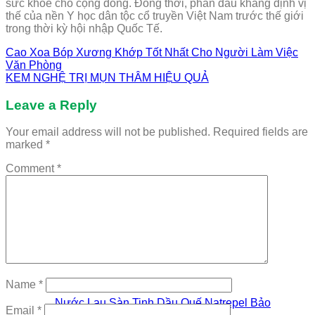
sức khỏe cho cộng đồng. Đồng thời, phấn đấu khẳng định vị
thế của nền Y học dân tộc cổ truyền Việt Nam trước thế giới
trong thời kỳ hội nhập Quốc Tế.
Cao Xoa Bóp Xương Khớp Tốt Nhất Cho Người Làm Việc
Văn Phòng
KEM NGHỆ TRỊ MỤN THÂM HIỆU QUẢ
Leave a Reply
Your email address will not be published.
Required fields are
marked
*
Comment
*
Name
*
Nước Lau Sàn Tinh Dầu Quế Natrepel Bảo
Email
*