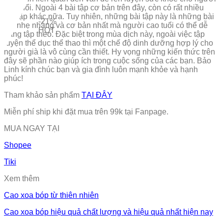
cao tuổi. Ngoài 4 bài tập cơ bản trên đây, còn có rất nhiều
bài tập khác nữa. Tuy nhiên, những bài tập này là những bài
-21%
tập nhẹ nhàng và cơ bản nhất mà người cao tuổi có thể dễ
HOT
dàng tập theo. Đặc biệt trong mùa dịch này, ngoài việc tập
luyện thể dục thể thao thì một chế độ dinh dưỡng hợp lý cho
người già là vô cùng cần thiết. Hy vọng những kiến thức trên
đây sẽ phần nào giúp ích trong cuộc sống của các bạn. Bảo
Linh kính chúc bạn và gia đình luôn mạnh khỏe và hạnh
phúc!
Tham khảo sản phẩm
TẠI ĐÂY
Miễn phí ship khi đặt mua trên 99k tại Fanpage.
MUA NGAY TẠI
Shopee
Tiki
Xem thêm
Cao xoa bóp từ thiên nhiên
Cao xoa bóp hiệu quả chất lượng và hiệu quả nhất hiện nay