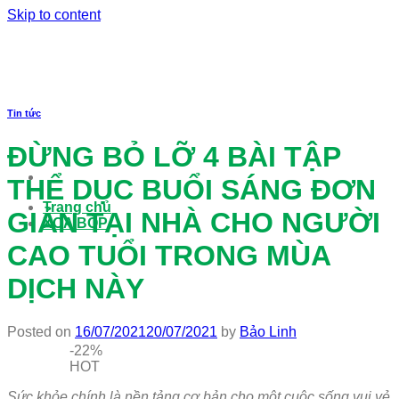
Skip to content
Tin tức
ĐỪNG BỎ LỠ 4 BÀI TẬP
THỂ DỤC BUỔI SÁNG ĐƠN
Trang chủ
GIẢN TẠI NHÀ CHO NGƯỜI
XOA BÓP
CAO TUỔI TRONG MÙA
DỊCH NÀY
Posted on
16/07/2021
20/07/2021
by
Bảo Linh
-22%
HOT
Sức khỏe chính là nền tảng cơ bản cho một cuộc sống vui vẻ