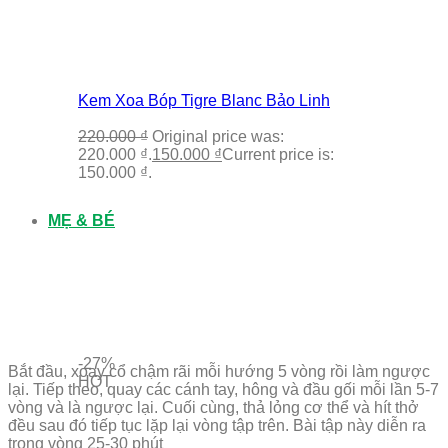
Kem Xoa Bóp Tigre Blanc Bảo Linh
220.000
₫
Original price was:
220.000 ₫.
150.000
₫
Current price is:
150.000 ₫.
MẸ & BÉ
-27%
Bắt đầu, xoay cổ chậm rãi mỗi hướng 5 vòng rồi làm ngược
HOT
lại. Tiếp theo, quay các cánh tay, hông và đầu gối mỗi lần 5-7
vòng và là ngược lại. Cuối cùng, thả lỏng cơ thể và hít thở
đều sau đó tiếp tục lặp lại vòng tập trên. Bài tập này diễn ra
trong vòng 25-30 phút