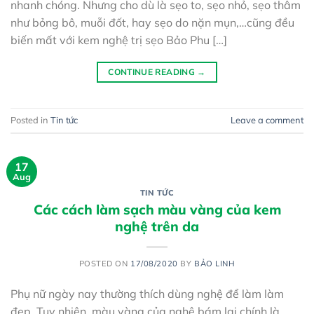
nhanh chóng. Nhưng cho dù là sẹo to, sẹo nhỏ, sẹo thâm
như bỏng bô, muỗi đốt, hay sẹo do nặn mụn,…cũng đều
biến mất với kem nghệ trị sẹo Bảo Phu […]
CONTINUE READING
→
Posted in
Tin tức
Leave a comment
17
Aug
TIN TỨC
Các cách làm sạch màu vàng của kem
nghệ trên da
POSTED ON
17/08/2020
BY
BẢO LINH
Phụ nữ ngày nay thường thích dùng nghệ để làm làm
đẹp. Tuy nhiên, màu vàng của nghệ bám lại chính là