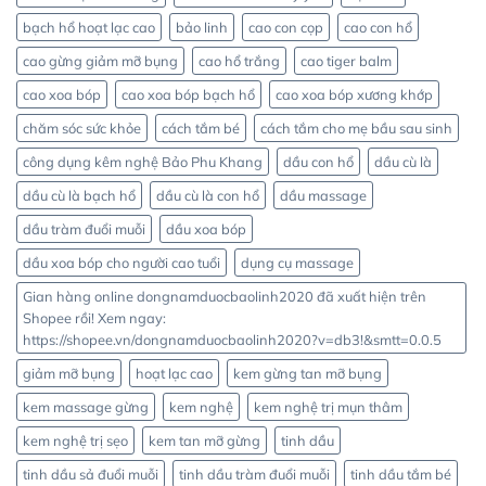
bạch hổ hoạt lạc cao
bảo linh
cao con cọp
cao con hổ
cao gừng giảm mỡ bụng
cao hổ trắng
cao tiger balm
cao xoa bóp
cao xoa bóp bạch hổ
cao xoa bóp xương khớp
chăm sóc sức khỏe
cách tắm bé
cách tắm cho mẹ bầu sau sinh
công dụng kêm nghệ Bảo Phu Khang
dầu con hổ
dầu cù là
dầu cù là bạch hổ
dầu cù là con hổ
dầu massage
dầu tràm đuổi muỗi
dầu xoa bóp
dầu xoa bóp cho người cao tuổi
dụng cụ massage
Gian hàng online dongnamduocbaolinh2020 đã xuất hiện trên
Shopee rồi! Xem ngay:
https://shopee.vn/dongnamduocbaolinh2020?v=db3!&smtt=0.0.5
giảm mỡ bụng
hoạt lạc cao
kem gừng tan mỡ bụng
kem massage gừng
kem nghệ
kem nghệ trị mụn thâm
kem nghệ trị sẹo
kem tan mỡ gừng
tinh dầu
tinh dầu sả đuổi muỗi
tinh dầu tràm đuổi muỗi
tinh dầu tắm bé