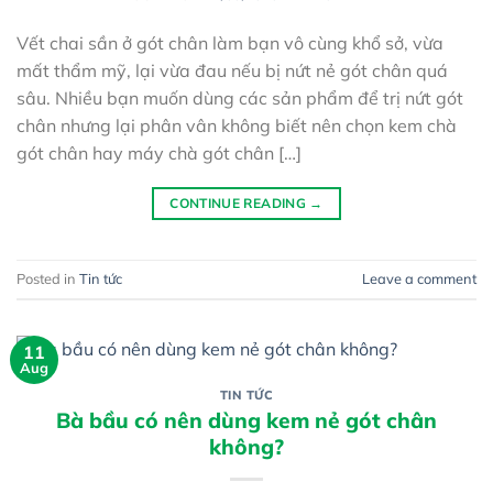
Vết chai sần ở gót chân làm bạn vô cùng khổ sở, vừa
mất thẩm mỹ, lại vừa đau nếu bị nứt nẻ gót chân quá
sâu. Nhiều bạn muốn dùng các sản phẩm để trị nứt gót
chân nhưng lại phân vân không biết nên chọn kem chà
gót chân hay máy chà gót chân […]
CONTINUE READING
→
Posted in
Tin tức
Leave a comment
11
Aug
TIN TỨC
Bà bầu có nên dùng kem nẻ gót chân
không?