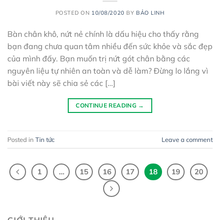
POSTED ON
10/08/2020
BY
BẢO LINH
Bàn chân khô, nứt nẻ chính là dấu hiệu cho thấy rằng
bạn đang chưa quan tâm nhiều đến sức khỏe và sắc đẹp
của mình đấy. Bạn muốn trị nứt gót chân bằng các
nguyên liệu tự nhiên an toàn và dễ làm? Đừng lo lắng vì
bài viết này sẽ chia sẻ các […]
CONTINUE READING
→
Posted in
Tin tức
Leave a comment
1
…
15
16
17
18
19
20
GIỚI THIỆU