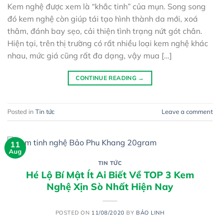
Kem nghệ được xem là “khắc tinh” của mụn. Song song
đó kem nghệ còn giúp tái tạo hình thành da mới, xoá
thâm, đánh bay sẹo, cải thiện tình trạng nứt gót chân.
Hiện tại, trên thị trường có rất nhiều loại kem nghệ khác
nhau, mức giá cũng rất đa dạng, vậy mua […]
CONTINUE READING
→
Posted in
Tin tức
Leave a comment
11
Aug
TIN TỨC
Hé Lộ Bí Mật Ít Ai Biết Về TOP 3 Kem
Nghệ Xịn Sò Nhất Hiện Nay
POSTED ON
11/08/2020
BY
BẢO LINH