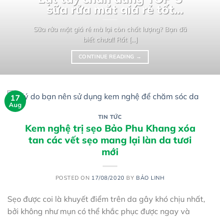
sữa rửa mặt giá rẻ tốt
nhất thị trường
Sữa rửa mặt giá rẻ mà lại còn chất lượng? Bạn đã
biết chưa!! Rất [...]
CONTINUE READING
→
17
Aug
TIN TỨC
Kem nghệ trị sẹo Bảo Phu Khang xóa
tan các vết sẹo mang lại làn da tươi
mới
POSTED ON
17/08/2020
BY
BẢO LINH
Sẹo được coi là khuyết điểm trên da gây khó chịu nhất,
bởi không như mụn có thể khắc phục được ngay và