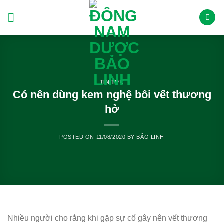
Skip
to
content
TIN TỨC
Có nên dùng kem nghệ bôi vết thương
hở
POSTED ON
11/08/2020
BY
BẢO LINH
Nhiều người cho rằng khi gặp sự cố gây nên vết thương