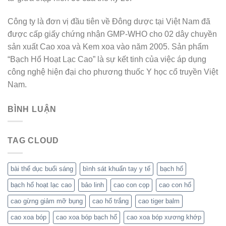
Công ty là đơn vị đầu tiên về Đông dược tại Việt Nam đã
được cấp giấy chứng nhận GMP-WHO cho 02 dây chuyền
sản xuất Cao xoa và Kem xoa vào năm 2005. Sản phẩm
“Bạch Hổ Hoạt Lạc Cao” là sự kết tinh của việc áp dụng
công nghệ hiện đại cho phương thuốc Y học cổ truyền Việt
Nam.
BÌNH LUẬN
TAG CLOUD
bài thể dục buổi sáng
bình sát khuẩn tay y tế
bạch hổ
bạch hổ hoạt lạc cao
bảo linh
cao con cọp
cao con hổ
cao gừng giảm mỡ bụng
cao hổ trắng
cao tiger balm
cao xoa bóp
cao xoa bóp bạch hổ
cao xoa bóp xương khớp