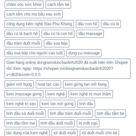
chăm sóc sức khỏe
cách tắm bé
cách tắm cho mẹ bầu sau sinh
công dụng kêm nghệ Bảo Phu Khang
dầu con hổ
dầu cù là
dầu cù là bạch hổ
dầu cù là con hổ
dầu massage
dầu tràm đuổi muỗi
dầu xoa bóp
dầu xoa bóp cho người cao tuổi
dụng cụ massage
Gian hàng online dongnamduocbaolinh2020 đã xuất hiện trên Shopee
rồi! Xem ngay: https://shopee.vn/dongnamduocbaolinh2020?
v=db3!&smtt=0.0.5
giảm mỡ bụng
hoạt lạc cao
kem gừng tan mỡ bụng
kem massage gừng
kem nghệ
kem nghệ trị mụn thâm
kem nghệ trị sẹo
kem tan mỡ gừng
tinh dầu
tinh dầu sả đuổi muỗi
tinh dầu tràm đuổi muỗi
tinh dầu tắm bé
tinh dầu tắm mẹ
tinh dầu đuổi muỗi
trị mất ngủ
tác dụng của kem nghệ
xịt đuổi muỗi
xịt đuổi muỗi cho bé