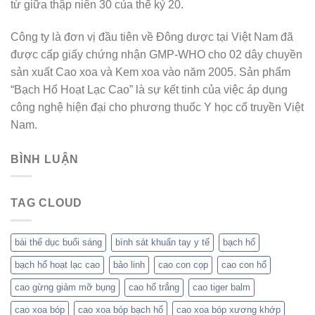
từ giữa thập niên 30 của thế kỷ 20.
Công ty là đơn vị đầu tiên về Đông dược tại Việt Nam đã
được cấp giấy chứng nhận GMP-WHO cho 02 dây chuyền
sản xuất Cao xoa và Kem xoa vào năm 2005. Sản phẩm
“Bạch Hổ Hoạt Lạc Cao” là sự kết tinh của việc áp dụng
công nghệ hiện đại cho phương thuốc Y học cổ truyền Việt
Nam.
BÌNH LUẬN
TAG CLOUD
bài thể dục buổi sáng
bình sát khuẩn tay y tế
bạch hổ
bạch hổ hoạt lạc cao
bảo linh
cao con cọp
cao con hổ
cao gừng giảm mỡ bụng
cao hổ trắng
cao tiger balm
cao xoa bóp
cao xoa bóp bạch hổ
cao xoa bóp xương khớp