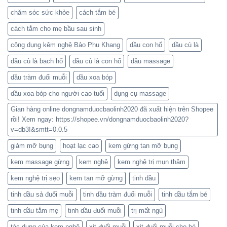
chăm sóc sức khỏe
cách tắm bé
cách tắm cho mẹ bầu sau sinh
công dụng kêm nghệ Bảo Phu Khang
dầu con hổ
dầu cù là
dầu cù là bạch hổ
dầu cù là con hổ
dầu massage
dầu tràm đuổi muỗi
dầu xoa bóp
dầu xoa bóp cho người cao tuổi
dụng cụ massage
Gian hàng online dongnamduocbaolinh2020 đã xuất hiện trên Shopee
rồi! Xem ngay: https://shopee.vn/dongnamduocbaolinh2020?
v=db3!&smtt=0.0.5
giảm mỡ bụng
hoạt lạc cao
kem gừng tan mỡ bụng
kem massage gừng
kem nghệ
kem nghệ trị mụn thâm
kem nghệ trị sẹo
kem tan mỡ gừng
tinh dầu
tinh dầu sả đuổi muỗi
tinh dầu tràm đuổi muỗi
tinh dầu tắm bé
tinh dầu tắm mẹ
tinh dầu đuổi muỗi
trị mất ngủ
tác dụng của kem nghệ
xịt đuổi muỗi
xịt đuổi muỗi cho bé