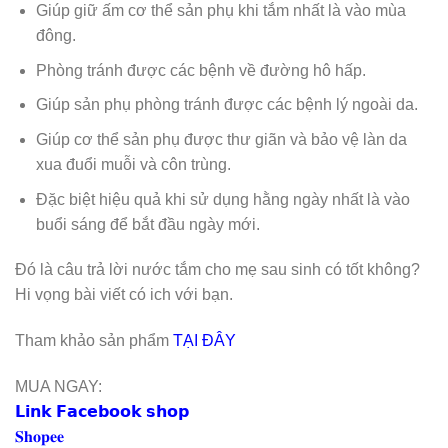
Giúp giữ ấm cơ thể sản phụ khi tắm nhất là vào mùa
đông.
Phòng tránh được các bệnh về đường hô hấp.
Giúp sản phụ phòng tránh được các bệnh lý ngoài da.
Giúp cơ thể sản phụ được thư giãn và bảo vệ làn da
xua đuổi muỗi và côn trùng.
Đặc biệt hiệu quả khi sử dụng hằng ngày nhất là vào
buổi sáng để bắt đầu ngày mới.
Đó là câu trả lời nước tắm cho mẹ sau sinh có tốt không?
Hi vọng bài viết có ich với bạn.
Tham khảo sản phẩm
TẠI ĐÂY
MUA NGAY:
𝗟𝗶𝗻𝗸 𝗙𝗮𝗰𝗲𝗯𝗼𝗼𝗸 𝘀𝗵𝗼𝗽
𝐒𝐡𝐨𝐩𝐞𝐞