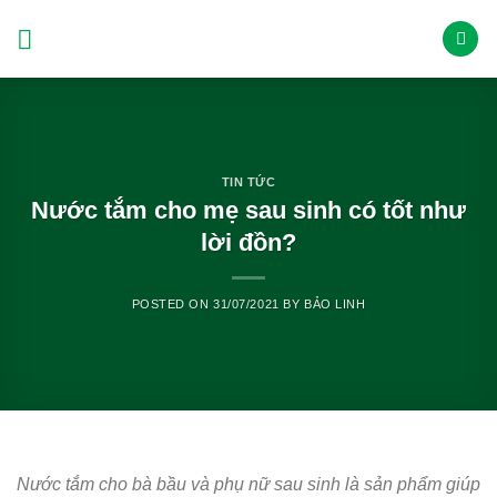
Skip
to
content
TIN TỨC
Nước tắm cho mẹ sau sinh có tốt như
lời đồn?
POSTED ON
31/07/2021
BY
BẢO LINH
Nước tắm cho bà bầu và phụ nữ sau sinh là sản phẩm giúp