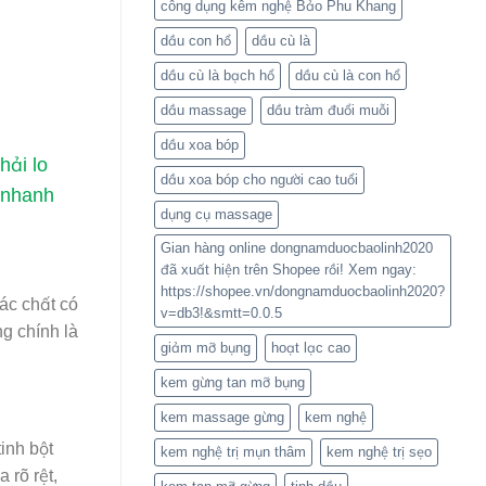
công dụng kêm nghệ Bảo Phu Khang
dầu con hổ
dầu cù là
dầu cù là bạch hổ
dầu cù là con hổ
dầu massage
dầu tràm đuổi muỗi
dầu xoa bóp
hải lo
dầu xoa bóp cho người cao tuổi
 nhanh
dụng cụ massage
Gian hàng online dongnamduocbaolinh2020
đã xuất hiện trên Shopee rồi! Xem ngay:
https://shopee.vn/dongnamduocbaolinh2020?
ác chất có
v=db3!&smtt=0.0.5
g chính là
giảm mỡ bụng
hoạt lạc cao
kem gừng tan mỡ bụng
kem massage gừng
kem nghệ
inh bột
kem nghệ trị mụn thâm
kem nghệ trị sẹo
 rõ rệt,