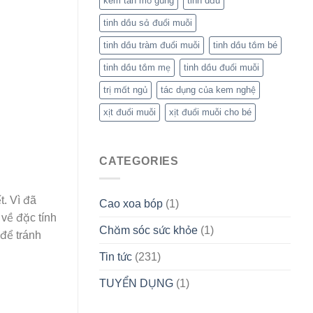
kem tan mỡ gừng
tinh dầu
tinh dầu sả đuổi muỗi
tinh dầu tràm đuổi muỗi
tinh dầu tắm bé
tinh dầu tắm mẹ
tinh dầu đuổi muỗi
trị mất ngủ
tác dụng của kem nghệ
xịt đuổi muỗi
xịt đuổi muỗi cho bé
CATEGORIES
t. Vì đã
Cao xoa bóp
(1)
về đặc tính
Chăm sóc sức khỏe
(1)
để tránh
Tin tức
(231)
TUYỂN DỤNG
(1)