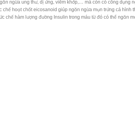
 ngăn ngừa ung thư, dị ứng, viêm khớp,… mà còn có công dụng 
 chế hoạt chất eicosanoid giúp ngăn ngừa mụn trứng cá hình 
 ức chế hàm lượng đường Insulin trong máu từ đó có thể ngăn m