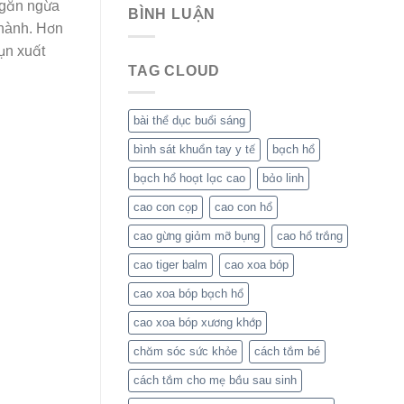
ngăn ngừa
BÌNH LUẬN
thành. Hơn
ụn xuất
TAG CLOUD
bài thể dục buổi sáng
bình sát khuẩn tay y tế
bạch hổ
bạch hổ hoạt lạc cao
bảo linh
cao con cọp
cao con hổ
cao gừng giảm mỡ bụng
cao hổ trắng
cao tiger balm
cao xoa bóp
cao xoa bóp bạch hổ
cao xoa bóp xương khớp
chăm sóc sức khỏe
cách tắm bé
cách tắm cho mẹ bầu sau sinh