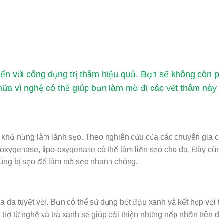
đến với công dụng trị thâm hiệu quả. Bạn sẽ không còn p
nữa vì nghệ có thể giúp bạn làm mờ đi các vết thâm này
là khả năng làm lành sẹo. Theo nghiên cứu của các chuyên gia c
-oxygenase, lipo-oxygenase có thể làm liền sẹo cho da. Đây cũn
vùng bị sẹo để làm mờ sẹo nhanh chóng.
óa da
tuyệt vời. Bạn có thể sử dụng bột đậu xanh và kết hợp với t
ợ từ nghệ và trà xanh sẽ giúp cải thiện những nếp nhăn trên da