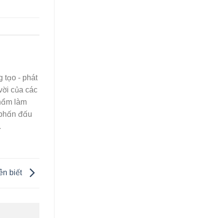
 tạo - phát
vời của các
phẩm làm
 phấn đấu
.
ên biết