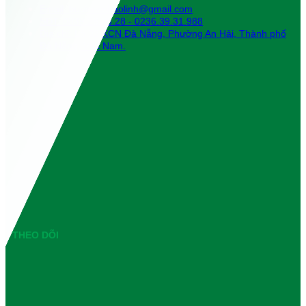
Email:
businessbaolinh@gmail.com
SĐT: 0839.28.28.28 - 0236.39.31.988
Địa chỉ: Lô 32 KCN Đà Nẵng, Phường An Hải, Thành phố
Đà Nẵng, Việt Nam.
THEO DÕI