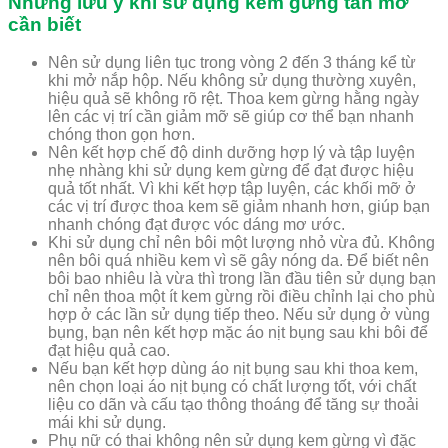
Những lưu ý khi sử dụng kem gừng tan mỡ
cần biết
Nên sử dụng liên tục trong vòng 2 đến 3 tháng kể từ
khi mở nắp hộp. Nếu không sử dụng thường xuyên,
hiệu quả sẽ không rõ rệt. Thoa kem gừng hằng ngày
lên các vị trí cần giảm mỡ sẽ giúp cơ thể bạn nhanh
chóng thon gọn hơn.
Nên kết hợp chế độ dinh dưỡng hợp lý và tập luyện
nhẹ nhàng khi sử dụng kem gừng để đạt được hiệu
quả tốt nhất. Vì khi kết hợp tập luyện, các khối mỡ ở
các vị trí được thoa kem sẽ giảm nhanh hơn, giúp bạn
nhanh chóng đạt được vóc dáng mơ ước.
Khi sử dụng chỉ nên bôi một lượng nhỏ vừa đủ. Không
nên bôi quá nhiều kem vì sẽ gây nóng da. Để biết nên
bôi bao nhiêu là vừa thì trong lần đầu tiên sử dụng bạn
chỉ nên thoa một ít kem gừng rồi điều chỉnh lại cho phù
hợp ở các lần sử dụng tiếp theo. Nếu sử dụng ở vùng
bụng, bạn nên kết hợp mặc áo nịt bụng sau khi bôi để
đạt hiệu quả cao.
Nếu bạn kết hợp dùng áo nịt bụng sau khi thoa kem,
nên chọn loại áo nịt bụng có chất lượng tốt, với chất
liệu co dãn và cấu tạo thông thoáng để tăng sự thoải
mái khi sử dụng.
Phụ nữ có thai không nên sử dụng kem gừng vì đặc