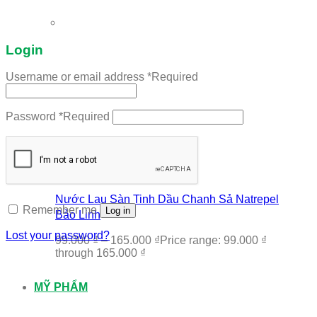
Login
Username or email address
*
Required
Password
*
Required
Nước Lau Sàn Tinh Dầu Chanh Sả Natrepel
Remember me
Log in
Bảo Linh
Lost your password?
99.000
₫
–
165.000
₫
Price range: 99.000 ₫
through 165.000 ₫
MỸ PHẨM