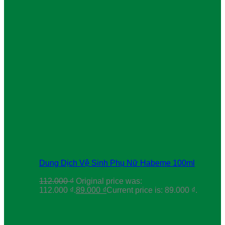
Dung Dịch Vệ Sinh Phụ Nữ Habeme 100ml
112.000
₫
Original price was:
112.000 ₫.
89.000
₫
Current price is: 89.000 ₫.