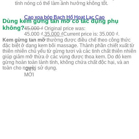
tính nóng có thể làm ảnh hưởng không tốt.
Cao xoa bóp Bạch Hổ Hoạt Lạc Cao
Dùng kem gừng tan mỡ có tác dụng phụ
không?
45.000
₫
Original price was:
45.000 ₫.
35.000
₫
Current price is: 35.000 ₫.
Kem gừng tan mỡ
thường được điều chế theo công thức
đặc biệt ở dạng kem bôi massage. Thành phần chiết xuất từ
thiên nhiên chủ yếu từ gừng tươi và các tinh chất thiên nhiên
giúp giảm mỡ thừa ở các vùng được thoa kem. Do đó kem
gừng hoàn toàn lành tính, không chứa chất độc hại, và an
toàn cho người sử dụng.
-28%
MỚI