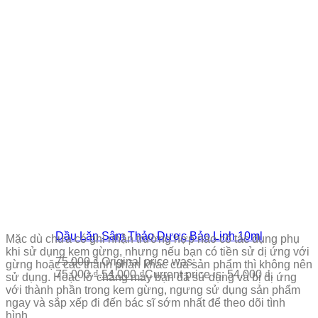
Dầu Lăn Sâm Thảo Dược Bảo Linh 10ml
Mặc dù chưa có ghi nhận trường hợp nào có tác dụng phụ
khi sử dụng kem gừng, nhưng nếu bạn có tiền sử dị ứng với
75.000
₫
Original price was:
gừng hoặc các thành phần khác của sản phẩm thì không nên
75.000 ₫.
54.000
₫
Current price is: 54.000 ₫.
sử dụng. Hoặc lỡ chẳng may bạn đã sử dụng và bị dị ứng
với thành phần trong kem gừng, ngưng sử dụng sản phẩm
ngay và sắp xếp đi đến bác sĩ sớm nhất để theo dõi tình
hình.