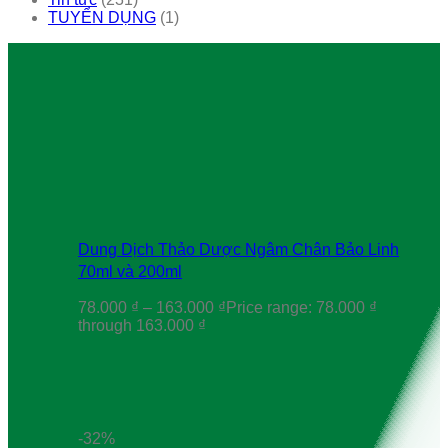
TUYỂN DỤNG
(1)
Dung Dịch Thảo Dược Ngâm Chân Bảo Linh
70ml và 200ml
78.000
₫
–
163.000
₫
Price range: 78.000 ₫
through 163.000 ₫
-32%