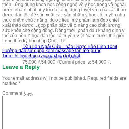
triển - ứng dụng khoa học công nghệ về y học trong và ngoài
nước nhằm phát huy tối đa công dụng tuyệt vời của các thảo
dược dân tộc để sản xuất các sản phẩm y học cổ truyền như
thực phẩm chức năng, dược liệu, mỹ phẩm làm đẹp chiết
xuất thảo dược... góp phần bảo vệ & nâng cao chất lượng
sức khỏe cho cộng đồng. Đồng thời, phấn đấu khẳng định vị
thế của nền Y học dân tộc cổ truyền Việt Nam trước thế giới
trong thời kỳ hội nhập Quốc Tế.
Dầu Lăn Ngải Cứu Thảo Dược Bảo Linh 10ml
Hướng dẫn sử dụng kem massage tan mỡ gừng
Tiêu chí lựa chọn cao xoa bóp tốt nhất
75.000
₫
Original price was:
75.000 ₫.
54.000
₫
Current price is: 54.000 ₫.
Leave a Reply
Your email address will not be published.
Required fields are
marked
*
Comment
*
-28%
MỚI