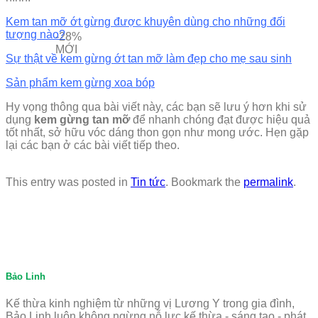
Kem tan mỡ ớt gừng được khuyên dùng cho những đối
tượng nào?
-28%
MỚI
Sự thật về kem gừng ớt tan mỡ làm đẹp cho mẹ sau sinh
Sản phẩm kem gừng xoa bóp
Hy vọng thông qua bài viết này, các bạn sẽ lưu ý hơn khi sử
dụng
kem gừng tan mỡ
để nhanh chóng đạt được hiệu quả
tốt nhất, sở hữu vóc dáng thon gọn như mong ước. Hẹn gặp
lại các bạn ở các bài viết tiếp theo.
This entry was posted in
Tin tức
. Bookmark the
permalink
.
Bảo Linh
Kế thừa kinh nghiệm từ những vị Lương Y trong gia đình,
Bảo Linh luôn không ngừng nỗ lực kế thừa - sáng tạo - phát