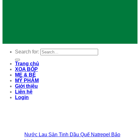
Search for:
Trang chủ
XOA BÓP
MẸ & BÉ
MỸ PHẨM
Giới thiệu
Liên hệ
Login
Nước Lau Sàn Tinh Dầu Quế Natrepel Bảo