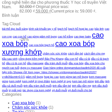
công nghệ hiện đại cho phương thuốc Y học cổ truyền Việt
82.000
₫
Original price was:
Nam.
82.000 ₫.
59.000
₫
Current price is: 59.000 ₫.
Bình luận
Tag Cloud
bài thể dục buổi sáng
bình sát khuẩn tay y tế
bạch hổ
bạch hổ hoạt lạc cao
bảo linh
cao
cao
con cọp
cao con hổ
cao gừng giảm mỡ bụng
cao hổ trắng
cao tiger balm
-26%
xoa bóp
cao xoa bóp
cao xoa bóp bạch hổ
xương khớp
chăm sóc sức khỏe
cách tắm bé
cách tắm cho mẹ
bầu sau sinh
công dụng kêm nghệ Bảo Phu Khang
dầu con hổ
dầu cù là
dầu cù là bạch
hổ
dầu cù là con hổ
dầu massage
dầu tràm đuổi muỗi
dầu xoa bóp
dầu xoa bóp cho
người cao tuổi
dụng cụ massage
Gian hàng online dongnamduocbaolinh2020 đã xuất
hiện trên Shopee rồi! Xem ngay: https://shopee.vn/dongnamduocbaolinh2020?
v=db3!&smtt=0.0.5
giảm mỡ bụng
hoạt lạc cao
kem gừng tan mỡ bụng
kem massage
gừng
kem nghệ
kem nghệ trị mụn thâm
kem nghệ trị sẹo
kem tan mỡ gừng
tinh dầu
tinh
dầu sả đuổi muỗi
tinh dầu tràm đuổi muỗi
tinh dầu tắm bé
tinh dầu tắm mẹ
tinh dầu đuổi
muỗi
trị mất ngủ
tác dụng của kem nghệ
xịt đuổi muỗi
xịt đuổi muỗi cho bé
Categories
Cao xoa bóp
(1)
Chăm sóc sức khỏe
(1)
Tin tức
(231)