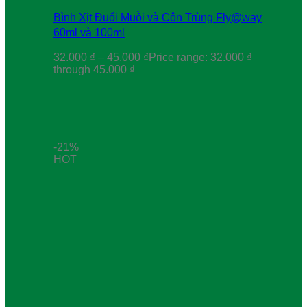
Bình Xịt Đuổi Muỗi và Côn Trùng Fly@way
60ml và 100ml
32.000
₫
–
45.000
₫
Price range: 32.000 ₫
through 45.000 ₫
-21%
HOT