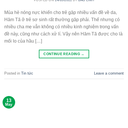
POSTED ON
14/05/2021
BY
BẢO LINH
Mùa hè nóng nực khiến cho trẻ gặp nhiều vấn đề về da,
Hăm Tã ở trẻ sơ sinh rất thường gặp phải. Thế nhưng có
nhiều cha mẹ vẫn không có nhiều kinh nghiệm trong vấn
đề này, cũng như cách xử lí. Vậy nên Hăm Tã được cho là
mối lo của hầu […]
CONTINUE READING
→
Posted in
Tin tức
Leave a comment
13
May