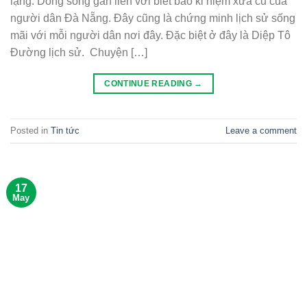
lặng. Dòng sông gắn liền với biết bao kỉ niệm xưa cũ của
người dân Đà Nẵng. Đây cũng là chứng minh lịch sử sống
mãi với mỗi người dân nơi đây. Đặc biệt ở đây là Diệp Tô
Đường lịch sử. Chuyện […]
CONTINUE READING
→
Posted in
Tin tức
Leave a comment
17
May