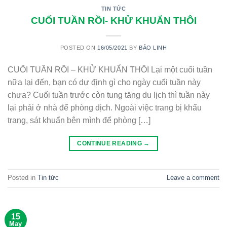
TIN TỨC
CUỐI TUẦN RỒI- KHỬ KHUẨN THÔI
POSTED ON
16/05/2021
BY
BẢO LINH
CUỐI TUẦN RỒI – KHỬ KHUẨN THÔI Lại một cuối tuần
nữa lại đến, bạn có dự định gì cho ngày cuối tuần này
chưa? Cuối tuần trước còn tung tăng du lịch thì tuần này
lại phải ở nhà để phòng dịch. Ngoài việc trang bị khẩu
trang, sát khuẩn bên mình để phòng […]
CONTINUE READING
→
Posted in
Tin tức
Leave a comment
15
May