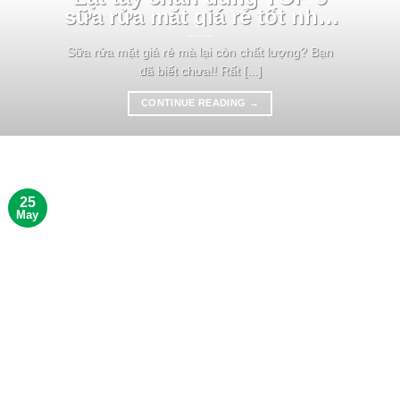
sữa rửa mặt giá rẻ tốt nhất
thị trường
Sữa rửa mặt giá rẻ mà lại còn chất lượng? Bạn
đã biết chưa!! Rất [...]
CONTINUE READING
→
25
May