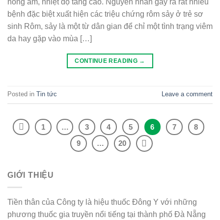
nóng ẩm, nhiệt độ tăng cao. Nguyên nhân gây ra rất nhiều
bệnh đặc biệt xuất hiện các triệu chứng rôm sảy ở trẻ sơ
sinh Rôm, sảy là một từ dân gian để chỉ một tình trạng viêm
da hay gặp vào mùa […]
CONTINUE READING
→
Posted in
Tin tức
Leave a comment
1
…
3
4
5
6
7
8
9
…
20
GIỚI THIỆU
Tiền thân của Công ty là hiệu thuốc Đông Y với những
phương thuốc gia truyền nổi tiếng tại thành phố Đà Nẵng