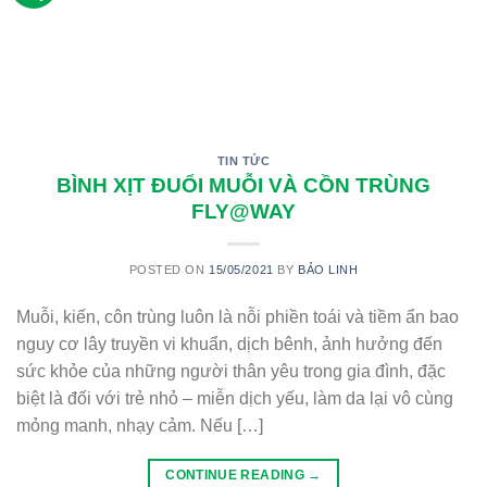
TIN TỨC
BÌNH XỊT ĐUỔI MUỖI VÀ CỒN TRÙNG
FLY@WAY
POSTED ON
15/05/2021
BY
BẢO LINH
Muỗi, kiến, côn trùng luôn là nỗi phiền toái và tiềm ẩn bao
nguy cơ lây truyền vi khuẩn, dịch bênh, ảnh hưởng đến
sức khỏe của những người thân yêu trong gia đình, đặc
biệt là đối với trẻ nhỏ – miễn dịch yếu, làm da lại vô cùng
mỏng manh, nhạy cảm. Nếu […]
CONTINUE READING
→