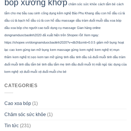
bóp xương khớp
chăm sóc sức khỏe
cách tắm bé
cách
tắm cho mẹ bầu sau sinh
công dụng kêm nghệ Bảo Phu Khang
dầu con hổ
dầu cù là
dầu cù là bạch hổ
dầu cù là con hổ
dầu massage
dầu tràm đuổi muỗi
dầu xoa bóp
dầu xoa bóp cho người cao tuổi
dụng cụ massage
Gian hàng online
dongnamduocbaolinh2020 đã xuất hiện trên Shopee rồi! Xem ngay:
https://shopee.vn/dongnamduocbaolinh2020?v=db3!&smtt=0.0.5
giảm mỡ bụng
hoạt
lạc cao
kem gừng tan mỡ bụng
kem massage gừng
kem nghệ
kem nghệ trị mụn
thâm
kem nghệ trị sẹo
kem tan mỡ gừng
tinh dầu
tinh dầu sả đuổi muỗi
tinh dầu tràm
đuổi muỗi
tinh dầu tắm bé
tinh dầu tắm mẹ
tinh dầu đuổi muỗi
trị mất ngủ
tác dụng của
kem nghệ
xịt đuổi muỗi
xịt đuổi muỗi cho bé
CATEGORIES
Cao xoa bóp
(1)
Chăm sóc sức khỏe
(1)
Tin tức
(231)