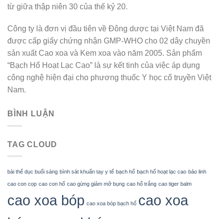
từ giữa thập niên 30 của thế kỷ 20.
Công ty là đơn vị đầu tiên về Đông dược tại Việt Nam đã
được cấp giấy chứng nhận GMP-WHO cho 02 dây chuyền
sản xuất Cao xoa và Kem xoa vào năm 2005. Sản phẩm
“Bạch Hổ Hoạt Lạc Cao” là sự kết tinh của việc áp dụng
công nghệ hiện đại cho phương thuốc Y học cổ truyền Việt
Nam.
BÌNH LUẬN
TAG CLOUD
bài thể dục buổi sáng
bình sát khuẩn tay y tế
bạch hổ
bạch hổ hoạt lạc cao
bảo linh
cao con cọp
cao con hổ
cao gừng giảm mỡ bụng
cao hổ trắng
cao tiger balm
cao xoa bóp
cao xoa
cao xoa bóp bạch hổ