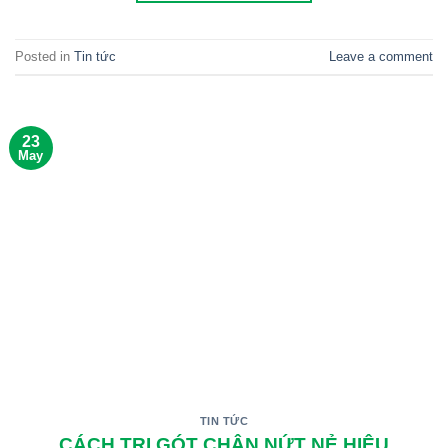
Posted in
Tin tức
Leave a comment
23
May
TIN TỨC
CÁCH TRỊ GÓT CHÂN NỨT NẺ HIỆU