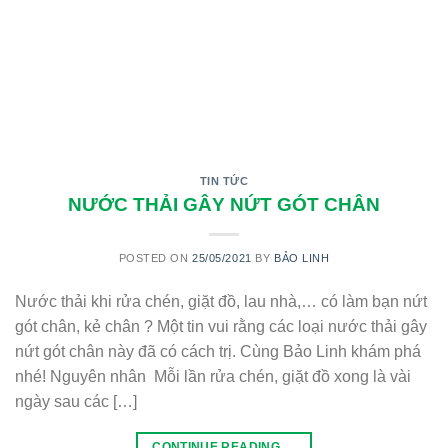
TIN TỨC
NƯỚC THẢI GÂY NỨT GÓT CHÂN
POSTED ON
25/05/2021
BY
BẢO LINH
Nước thải khi rửa chén, giặt đồ, lau nhà,… có làm bạn nứt
gót chân, kẻ chân ? Một tin vui rằng các loại nước thải gây
nứt gót chân này đã có cách trị. Cùng Bảo Linh khám phá
nhé! Nguyên nhân Mỗi lần rửa chén, giặt đồ xong là vài
ngày sau các […]
CONTINUE READING
→