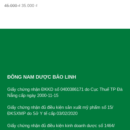
45.000
₫
Original
35.000
₫
Current
price
price
was:
is:
45.000 ₫.
35.000 ₫.
ĐÔNG NAM DƯỢC BẢO LINH
Giấy chứng nhận ĐKKD số 0400386171 do Cục Thuế TP Đà
Nẵng cấp ngày 2000-11-15
Giấy chứng nhận đủ điều kiện sản xuất mỹ phẩm số 15/
ĐKSXMP do Sở Y tế cấp 03/02/2020
Giấy chứng nhận đủ điều kiện kinh doanh dược số 1464/