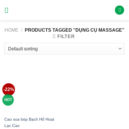
Skip
to
content
HOME
/
PRODUCTS TAGGED “DỤNG CỤ MASSAGE”
FILTER
-22%
HOT
Cao xoa bóp Bạch Hổ Hoạt
Lạc Cao