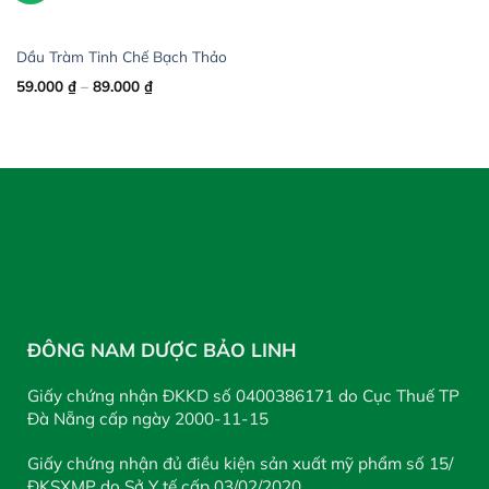
Dầu Tràm Tinh Chế Bạch Thảo
Price
59.000
₫
–
89.000
₫
range:
59.000 ₫
through
89.000 ₫
ĐÔNG NAM DƯỢC BẢO LINH
Giấy chứng nhận ĐKKD số 0400386171 do Cục Thuế TP
Đà Nẵng cấp ngày 2000-11-15
Giấy chứng nhận đủ điều kiện sản xuất mỹ phẩm số 15/
ĐKSXMP do Sở Y tế cấp 03/02/2020