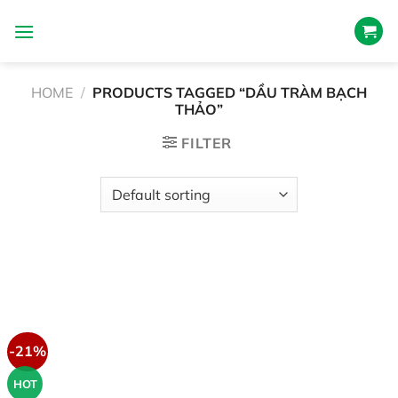
Skip
to
content
HOME
/
PRODUCTS TAGGED “DẦU TRÀM BẠCH
THẢO”
FILTER
-21%
HOT