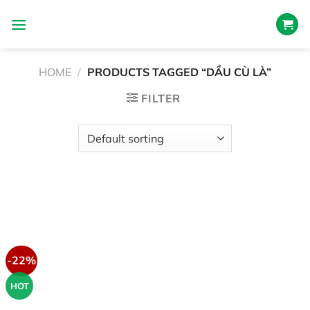
Skip
to
content
HOME
/
PRODUCTS TAGGED “DẦU CÙ LÀ”
FILTER
-22%
HOT