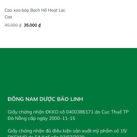
Cao xoa bóp Bạch Hổ Hoạt Lạc
Cao
Original
Current
45.000
₫
35.000
₫
price
price
was:
is:
45.000 ₫.
35.000 ₫.
ĐÔNG NAM DƯỢC BẢO LINH
Giấy chứng nhận ĐKKD số 0400386171 do Cục Thuế TP
Đà Nẵng cấp ngày 2000-11-15
Giấy chứng nhận đủ điều kiện sản xuất mỹ phẩm số 15/