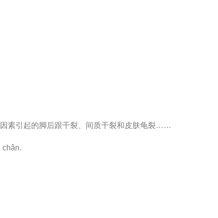
因素引起的脚后跟干裂、间质干裂和皮肤龟裂……
n chân.