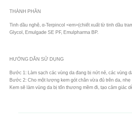
THÀNH PHẦN
Tinh dầu nghệ, α-Terpincol <em>(chiết xuất từ tinh dầu tr
Glycol, Emulgade SE PF, Emulpharma BP.
HƯỚNG DẪN SỬ DỤNG
Bước 1: Làm sạch các vùng da đang bị nứt nẻ, các vùng da
Bước 2: Cho một lượng kem gót chân vừa đủ trên da, nhẹ
Kem sẽ làm vùng da bị tổn thương mềm đi, tạo cảm giác dễ