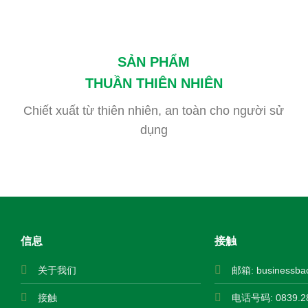
SẢN PHẨM
THUẦN THIÊN NHIÊN
Chiết xuất từ thiên nhiên, an toàn cho người sử
dụng
信息
接触
关于我们
邮箱:
businessba
接触
电话号码: 0839.28