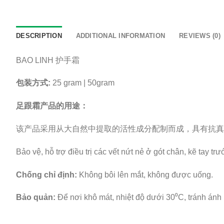
DESCRIPTION
ADDITIONAL INFORMATION
REVIEWS (0)
BAO LINH 护手霜
包装方式:
25 gram | 50gram
足跟霜产品的用途：
该产品采用从大自然中提取的活性成分配制而成，具有抗真
Bảo vệ, hỗ trợ điều trị các vết nứt nẻ ở gót chân, kẽ tay tr
Chống chỉ định:
Không bôi lên mắt, không được uống.
Bảo quản:
Để nơi khô mát, nhiệt độ dưới 30⁰C, tránh ánh 