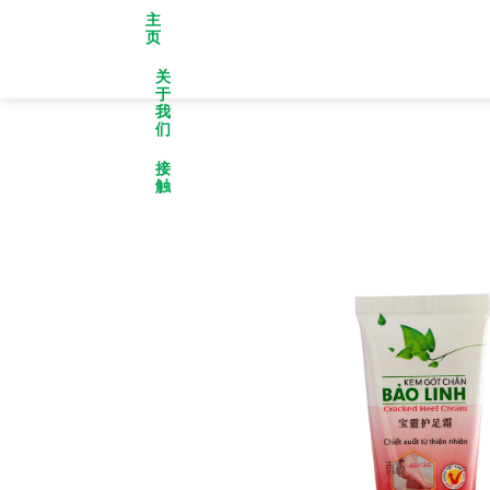
跳
主
页
到
内
关
容
于
我
们
接
触