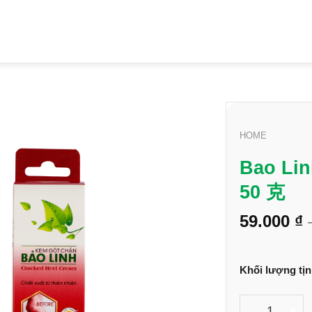
HOME
Bao L
50 克
59.000
₫
Alternative:
Khối lượng tị
Bao Linh 足