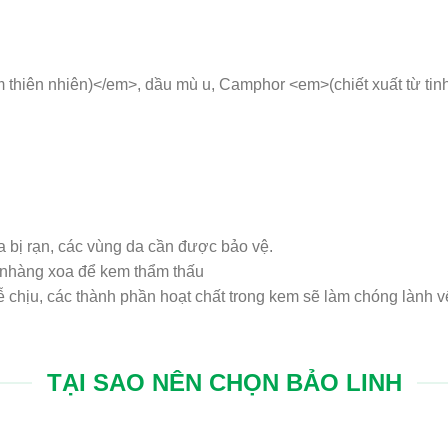
am thiên nhiên)</em>, dầu mù u, Camphor <em>(chiết xuất từ tinh
 bị rạn, các vùng da cần được bảo vệ.
 nhàng xoa để kem thẩm thấu
 chịu, các thành phần hoạt chất trong kem sẽ làm chóng lành v
TẠI SAO NÊN CHỌN BẢO LINH