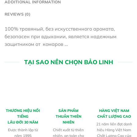
ADDITIONAL INFORMATION
REVIEWS (0)
100% травяный, без искусственного аромата,
безопасен при вдыхании, является надежным
защитником от комаров …
TẠI SAO NÊN CHỌN BẢO LINH
THƯƠNG HIỆU NỔI
SẢN PHẨM
HÀNG VIỆT NAM
TIẾNG
THUẦN THIÊN
CHẤT LƯỢNG CAO
LÂU ĐỜI 30 NĂM
NHIÊN
21 năm liền đạt danh
Được thành lập từ
Chiết xuất từ thiên
hiệu Hàng Việt Nam
năm 1995
nhiên, an toàn cho
Chất Lượng Cao của