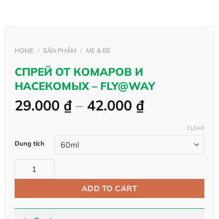
HOME
/
SẢN PHẨM
/
MẸ & BÉ
СПРЕЙ ОТ КОМАРОВ И
НАСЕКОМЫХ – FLY@WAY
Price
29.000
₫
–
42.000
₫
range:
29.000 ₫
CLEAR
Alternative:
through
Dung tích
42.000 ₫
СПРЕЙ ОТ КОМАРОВ И НАСЕКОМЫХ - FLY@WAY quantity
ADD TO CART