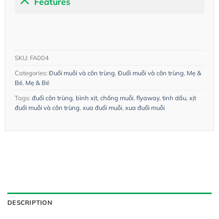
Features
SKU:
FA004
Categories:
Đuổi muỗi và côn trùng
,
Đuổi muỗi và côn trùng
,
Mẹ &
Bé
,
Mẹ & Bé
Tags:
đuổi côn trùng
,
bình xịt
,
chống muỗi
,
flyaway
,
tinh dầu
,
xịt
đuổi muỗi và côn trùng
,
xua đuổi muỗi
,
xua đuổi muỗi
DESCRIPTION