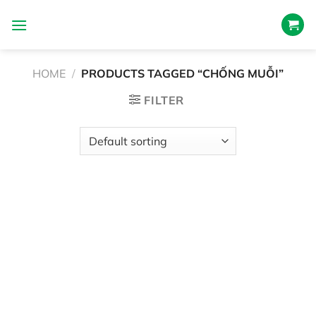
Skip
to
content
HOME
/
PRODUCTS TAGGED “CHỐNG MUỖI”
FILTER