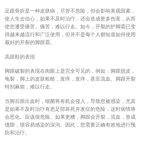
足跟骨折是一种皮肤病，尽管不危险，但会影响美观因素，
使人失去信心，如果不及时治疗，还会造成更多伤害，从而
使您遭受痛苦。痛苦，难以行走。如今，开裂的护脚霜已变
得越来越流行和广泛使用，但并不是每个人都知道如何使用
最好的开裂的脚跟霜。
高跟鞋的表现
脚跟破裂的表现在肉眼上是完全可见的，例如：脚跟脱皮，
龟裂，脚上的皮肤粗糙，发痒，发痒，甚至流血。脚跟开裂
特别麻烦，难以行走。
当脚后跟出血时，细菌将有机会侵入，导致您被感染，尤其
是如果不及时治疗有患足部坏死并发症的危险，这时病情将
会恶化。应该很危险。如果更糟，脚跟会开裂，流血，形成
缝隙，很容易感染的深沟。因此，您需要正确有效地进行预
防和治疗。