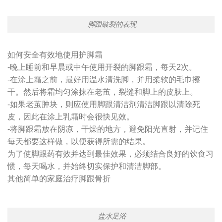
脚跟破裂的表现
如何安全有效地使用护脚霜
-晚上睡前和早晨或中午使用开裂的脚跟霜，每天2次。
-在涂上霜之前，最好用温水清洗脚，并用柔软的毛巾擦
干。然后将霜均匀涂抹在老茧，裂缝和脚上的皮肤上。
-如果老茧肿块，则应使用脚跟清洁剂清洁脚跟以清除死
皮，因此在涂上乳霜时会很快见效。
-将脚跟霜放在阴凉，干燥的地方，避免阳光直射，并记住
每天都要这样做，以便获得所需的结果。
为了使脚跟药有效并达到最佳效果，必须结合良好的饮食习
惯，每天喝水，并始终切实保护和清洁脚部。
其他简单的家庭治疗脚跟骨折
盐水足浴