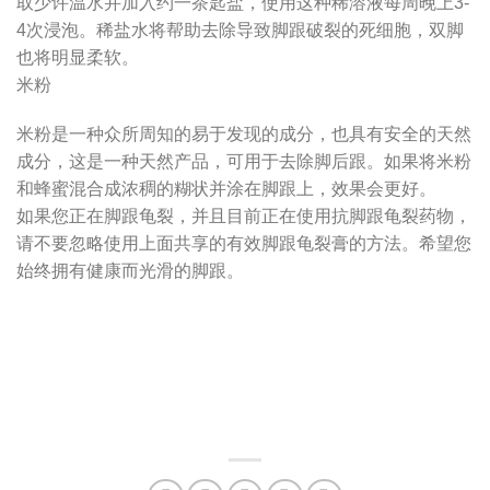
取少许温水并加入约一茶匙盐，使用这种稀溶液每周晚上3-
4次浸泡。稀盐水将帮助去除导致脚跟破裂的死细胞，双脚
也将明显柔软。
米粉
米粉是一种众所周知的易于发现的成分，也具有安全的天然
成分，这是一种天然产品，可用于去除脚后跟。如果将米粉
和蜂蜜混合成浓稠的糊状并涂在脚跟上，效果会更好。
如果您正在脚跟龟裂，并且目前正在使用抗脚跟龟裂药物，
请不要忽略使用上面共享的有效脚跟龟裂膏的方法。希望您
始终拥有健康而光滑的脚跟。