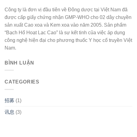
Công ty là đơn vị đầu tiên về Đông dược tại Việt Nam đã
được cấp giấy chứng nhận GMP-WHO cho 02 dây chuyền
sản xuất Cao xoa và Kem xoa vào năm 2005. Sản phẩm
“Bạch Hổ Hoạt Lạc Cao” là sự kết tinh của việc áp dụng
công nghệ hiện đại cho phương thuốc Y học cổ truyền Việt
Nam.
BÌNH LUẬN
CATEGORIES
招募
(1)
讯息
(3)