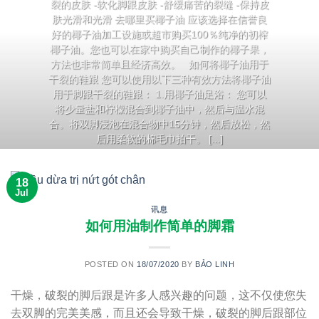
裂的皮肤 -软化脚跟皮肤 -舒缓痛苦的裂缝 -保持皮
肤光滑和光滑 去哪里买椰子油 应该选择在信誉良
好的椰子油加工设施或超市购买100％纯净的初榨
椰子油。您也可以在家中购买自己制作的椰子果，
方法也非常简单且经济高效。 如何将椰子油用于
干裂的鞋跟 您可以使用以下三种有效方法将椰子油
用于脚跟干裂的鞋跟： 1.用椰子油足浴： 您可以
将少量盐和柠檬混合到椰子油中，然后与温水混
合。将双脚浸泡在混合物中15分钟，然后放松，然
后用柔软的棉毛巾拍干。 [...]
继续阅读
→
18
Jul
讯息
如何用油制作简单的脚霜
POSTED ON
18/07/2020
BY
BẢO LINH
干燥，破裂的脚后跟是许多人感兴趣的问题，这不仅使您失
去双脚的完美美感，而且还会导致干燥，破裂的脚后跟部位