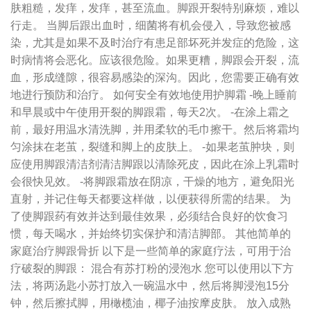
肤粗糙，发痒，发痒，甚至流血。脚跟开裂特别麻烦，难以
行走。 当脚后跟出血时，细菌将有机会侵入，导致您被感
染，尤其是如果不及时治疗有患足部坏死并发症的危险，这
时病情将会恶化。应该很危险。如果更糟，脚跟会开裂，流
血，形成缝隙，很容易感染的深沟。因此，您需要正确有效
地进行预防和治疗。 如何安全有效地使用护脚霜 -晚上睡前
和早晨或中午使用开裂的脚跟霜，每天2次。 -在涂上霜之
前，最好用温水清洗脚，并用柔软的毛巾擦干。然后将霜均
匀涂抹在老茧，裂缝和脚上的皮肤上。 -如果老茧肿块，则
应使用脚跟清洁剂清洁脚跟以清除死皮，因此在涂上乳霜时
会很快见效。 -将脚跟霜放在阴凉，干燥的地方，避免阳光
直射，并记住每天都要这样做，以便获得所需的结果。 为
了使脚跟药有效并达到最佳效果，必须结合良好的饮食习
惯，每天喝水，并始终切实保护和清洁脚部。 其他简单的
家庭治疗脚跟骨折 以下是一些简单的家庭疗法，可用于治
疗破裂的脚跟： 混合有苏打粉的浸泡水 您可以使用以下方
法，将两汤匙小苏打放入一碗温水中，然后将脚浸泡15分
钟，然后擦拭脚，用橄榄油，椰子油按摩皮肤。 放入成熟