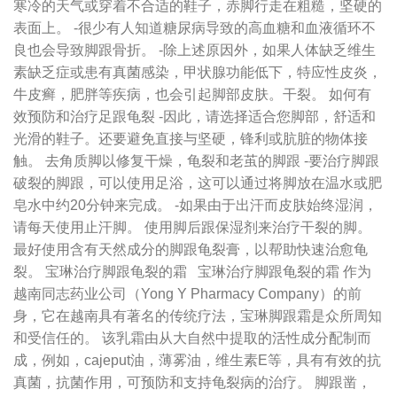
寒冷的天气或穿着不合适的鞋子，赤脚行走在粗糙，坚硬的
表面上。 -很少有人知道糖尿病导致的高血糖和血液循环不
良也会导致脚跟骨折。 -除上述原因外，如果人体缺乏维生
素缺乏症或患有真菌感染，甲状腺功能低下，特应性皮炎，
牛皮癣，肥胖等疾病，也会引起脚部皮肤。干裂。 如何有
效预防和治疗足跟龟裂 -因此，请选择适合您脚部，舒适和
光滑的鞋子。还要避免直接与坚硬，锋利或肮脏的物体接
触。 去角质脚以修复干燥，龟裂和老茧的脚跟 -要治疗脚跟
破裂的脚跟，可以使用足浴，这可以通过将脚放在温水或肥
皂水中约20分钟来完成。 -如果由于出汗而皮肤始终湿润，
请每天使用止汗脚。 使用脚后跟保湿剂来治疗干裂的脚。
最好使用含有天然成分的脚跟龟裂膏，以帮助快速治愈龟
裂。 宝琳治疗脚跟龟裂的霜 宝琳治疗脚跟龟裂的霜 作为
越南同志药业公司（Yong Y Pharmacy Company）的前
身，它在越南具有著名的传统疗法，宝琳脚跟霜是众所周知
和受信任的。 该乳霜由从大自然中提取的活性成分配制而
成，例如，cajeput油，薄雾油，维生素E等，具有有效的抗
真菌，抗菌作用，可预防和支持龟裂病的治疗。 脚跟凿，