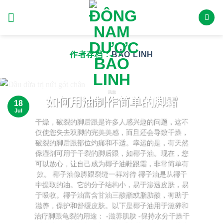
跳
到
内
容
作者存档：
BẢO LINH
讯息
如何用油制作简单的脚霜
18
Jul
干燥，破裂的脚后跟是许多人感兴趣的问题，这不
仅使您失去双脚的完美美感，而且还会导致干燥，
破裂的脚后跟部位灼痛和不适。幸运的是，有天然
保湿剂可用于干裂的脚后跟，如椰子油。现在，您
可以放心，让自己成为椰子油鞋跟霜，非常简单有
效。 椰子油像脚跟裂缝一样对待 椰子油是从椰干
中提取的油。它的分子结构小，易于渗透皮肤，易
于吸收。椰子油富含甘油三酸酯或脂肪酸，有助于
滋养，保护和舒缓皮肤。以下是椰子油用于滋养和
治疗脚跟龟裂的用途： -滋养肌肤 -保持水分干燥干