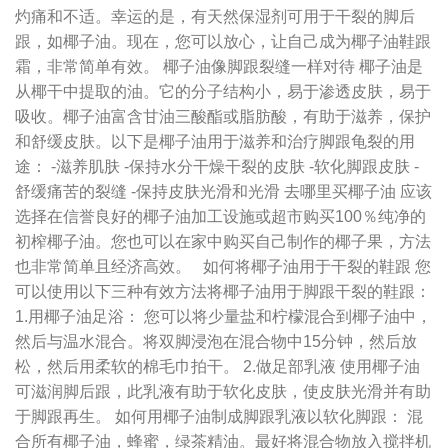
灼痛和不适。幸运的是，有天然保湿剂可用于干裂的脚后
跟，如椰子油。现在，您可以放心，让自己成为椰子油鞋跟
霜，非常简单有效。 椰子油像脚跟裂缝一样对待 椰子油是
从椰干中提取的油。它的分子结构小，易于渗透皮肤，易于
吸收。椰子油富含甘油三酸酯或脂肪酸，有助于滋养，保护
和舒缓皮肤。以下是椰子油用于滋养和治疗脚跟龟裂的用
途： -滋养肌肤 -保持水分干燥干裂的皮肤 -软化脚跟皮肤 -
舒缓痛苦的裂缝 -保持皮肤光滑和光滑 去哪里买椰子油 应该
选择在信誉良好的椰子油加工设施或超市购买100％纯净的
初榨椰子油。您也可以在家中购买自己制作的椰子果，方法
也非常简单且经济高效。 如何将椰子油用于干裂的鞋跟 您
可以使用以下三种有效方法将椰子油用于脚跟干裂的鞋跟：
1.用椰子油足浴： 您可以将少量盐和柠檬混合到椰子油中，
然后与温水混合。将双脚浸泡在混合物中15分钟，然后放
松，然后用柔软的棉毛巾拍干。 2.做足部乳液 使用椰子油
可滋润脚后跟，此乳液有助于软化皮肤，使皮肤光滑并有助
于脚跟再生。 如何用椰子油制成脚跟乳液以软化脚跟： 混
合所有椰子油，蜂蜜，绿茶精油。最好将混合物放入搅拌机