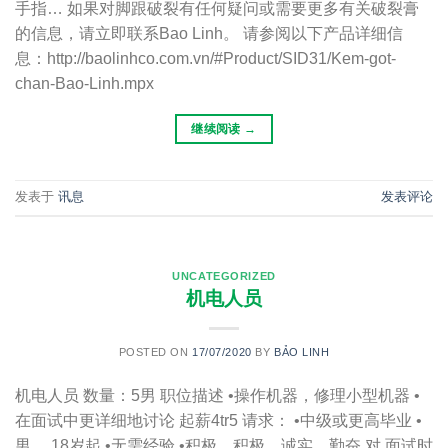
手指… 如果对脚跟破裂有任何疑问或需要更多有关破裂膏
的信息，请立即联系Bao Linh。 请参阅以下产品详细信
息：http://baolinhco.com.vn/#Product/SID31/Kem-got-
chan-Bao-Linh.mpx
继续阅读
→
发表于
讯息
发表评论
UNCATEGORIZED
机电人员
POSTED ON
17/07/2020
BY
BẢO LINH
机电人员 数量：5男 职位描述 •操作机器，修理小型机器 •
在面试中更详细地讨论 起薪4tr5 请求： •中级或更高毕业 •
男。 18岁起 •无需经验 •积极，积极，诚实，勤奋 对 面试时