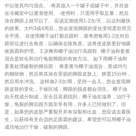
中以使其均匀混合。 -将其放入一个罐子或罐子中，并存放
在冷藏室中以逐渐使用。 -使用时，只需用手取足量，然后
涂在脚跟上就可以了。 应该定期使用1-2次/天，以达到最快
的效果。大约3或4周后，您会发现脚跟的变化变得柔软而完
全平滑。 在使用椰子油打裂后跟时，请考虑每周1-2次对后
跟部位进行去角质，以确保去除角质。这将使皮肤更好地吸
收面霜和护理。 3.凉爽和椰子油治疗高跟鞋 椰子油和姜黄
混合是软化和治疗龟裂脚跟的有效方法。 如下用椰子油和
姜黄处理破裂的脚后跟： 将姜黄与椰子油混合，形成均匀
的糊状物，然后将其涂在受损的脚跟皮肤上。静置15分钟，
然后用水冲洗。 这样做2-3次/周，坚持一会儿，您会发现脚
跟皮肤的变化，干燥区域，脚跟的脱皮都会消失。 椰子油
由天然成分制成，安全且容易找到，椰子油在滋养，治疗干
燥，龟裂的脚后跟方面非常有用，许多人已经做到了。但
是，如果您的皮肤严重裂开并有深裂和出血，您应该去看医
生，以获得有关合适的足跟霜的建议。希望您可以用椰子油
成功地治疗干燥，破裂的脚跟。