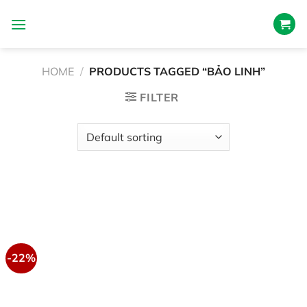
跳
到
内
容
HOME
/
PRODUCTS TAGGED “BẢO LINH”
FILTER
-22%