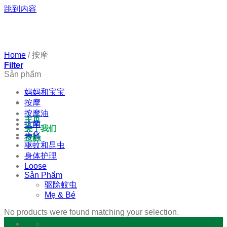
跳到内容
Home
/
按摩
Filter
Sản phẩm
妈妈和宝宝
按摩
按摩油
主页
抗菌
关于我们
美化
接触
驱蚊和昆虫
身体护理
Loose
Sản Phẩm
驱除蚊虫
Mẹ & Bé
No products were found matching your selection.