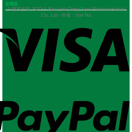
监视器
© 版权所有 2022 © Bao Linh Dong Nam Pharmaceutical
Co., Ltd - 作者：Van Ha