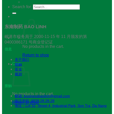
Search for:
东南制药 BAO LINH
岘港市税务局于 2000-11-15 年 11 月颁发的第
0400386171 号商业登记证
No products in the cart.
信息
Return to shop
关于我们
Cart
接触
安全
规则
接触
No products in the cart.
邮箱:
businessbaolinh@gmail.com
电话号码: 0839.28.28.28
Return to shop
地址：Lot 32, Street 4, Industrial Park, Son Tra, Da Nang