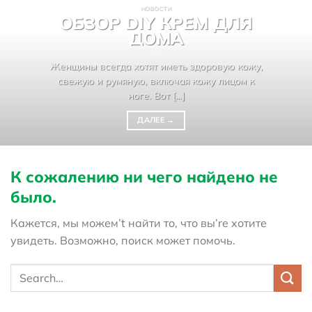
НОВОСТИ
ОБЗОР DIY КРЕМ ДЛЯ
ДОМА
Женщины всегда хотят иметь здоровую кожу,
свежую и румяную, включая кожу лицом к
ноге. Вот [...]
ДАЛЕЕ
→
К сожалению ни чего найдено не
было.
Кажется, мы можем’t найти то, что вы’re хотите
увидеть. Возможно, поиск может помочь.