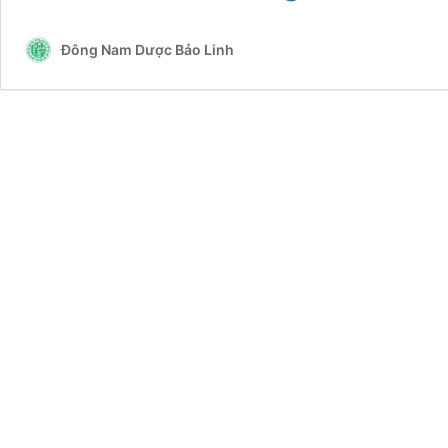
chân
Bảo
Đông Nam Dược Bảo Linh
Linh
chăm
sóc
gót
chân
cho
bạn